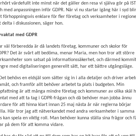
rhört värdefullt inte minst när det gäller den resa vi själva gör på IST
Statistik
h med anpassningen inför GDPR. När vi nu startar igång här i syd bli
För att vi ska
kunna
t förhoppningsvis enklare för fler företag och verksamheter i region
förbättra
t delta i diskussionen, säger hon.
hemsidans
funktionalitet
vvaktat med GDPR
och
r väl förberedda är då landets företag, kommuner och skolor för
uppbyggnad,
baserat på
PR? Det är svårt att bedöma, menar Maria, men hon tror att större
hur
rksamheter som satsat på informationssäkerhet, och därmed kommi
hemsidan
ngre med digitaliseringen generellt sätt, har ett bättre utgångsläge.
används.
Det behövs en eldsjäl som sätter sig in i alla detaljer och driver arbet
amåt, och framför allt behöver arbetet ta plats i budgeten. Min
pfattning är att många mindre företag och kommuner av olika skäl 
Upplevelse
För att vår
ntat med att ta tag i GDPR-frågan och då behöver man jobba ännu
hemsida ska
rdare för att hinna klart innan 25 maj nästa år när reglerna börjar
prestera så
lla. Här tror jag att nätverkandet med andra verksamheter i samma
bra som
ts kan spela en viktig roll. Man behöver kunna ställa sina frågor och f
möjligt under
ar på dem för att komma vidare.
ditt besök.
Om du nekar