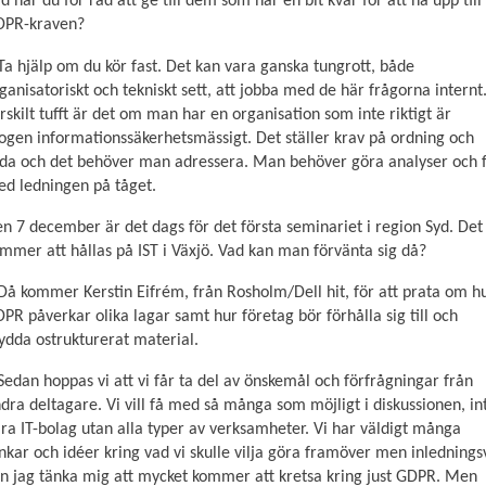
d har du för råd att ge till dem som har en bit kvar för att nå upp till
de här
DPR-kraven?
kakorna
kommer viss
Ta hjälp om du kör fast. Det kan vara ganska tungrott, både
funktionalitet
ganisatoriskt och tekniskt sett, att jobba med de här frågorna internt
att försvinna
rskilt tufft är det om man har en organisation som inte riktigt är
från
gen informationssäkerhetsmässigt. Det ställer krav på ordning och
hemsidan.
da och det behöver man adressera. Man behöver göra analyser och 
d ledningen på tåget.
Marknadsföring
n 7 december är det dags för det första seminariet i region Syd. Det
Genom att dela
mmer att hållas på IST i Växjö. Vad kan man förvänta sig då?
med dig av dina
intressen och ditt
Då kommer Kerstin Eifrém, från Rosholm/Dell hit, för att prata om h
beteende när du
PR påverkar olika lagar samt hur företag bör förhålla sig till och
surfar ökar du
ydda ostrukturerat material.
chansen att få se
personligt
Sedan hoppas vi att vi får ta del av önskemål och förfrågningar från
anpassat innehåll
dra deltagare. Vi vill få med så många som möjligt i diskussionen, in
och
ra IT-bolag utan alla typer av verksamheter. Vi har väldigt många
erbjudanden.
nkar och idéer kring vad vi skulle vilja göra framöver men inlednings
n jag tänka mig att mycket kommer att kretsa kring just GDPR. Men