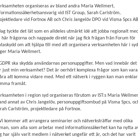
rksamheten organiseras av bland andra Maria Wellmert,
formationssäkerhetsansvarig vid IST Group, Sarah Carlström,
ojektledare vid Fortnox AB och Chris Jangelöv DPO vid Visma Spcs AB
Jag tyckte det lät som en alldeles utmärkt idé att jobba regionalt me
 här frågorna och nappade direkt när jag fick frågan från Forum för
taskydd om att hjälpa till med att organisera verksamheten här i syd
ger Maria Wellmert.
GDPR ska skydda användarnas personuppgifter. Men vad innebär det
Nödvändiga
r just min verksamhet? Det är oerhört komplexa frågor som kan vara
Dessa kakor
åra att komma vidare med. Med ett nätverk i ryggen kan man enkla
går inte att
omma framåt.
välja bort.
De behövs
rksamheten i region syd organiseras förutom av IST:s Maria Wellmer
för att
and annat av Chris Jangelöv, personuppgiftsombud på Visma Spcs, oc
hemsidan
över huvud
rah Carlström, projektledare på Fortnox.
taget ska
Vi kommer att arrangera seminarier och nätverksträffar med olika
fungera.
man, som alla som arbetar med informationssäkerhet kan ha nytta a
g har själv varit medlem i nätverket ungefär ett år, och det har varit