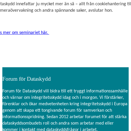
taskydd innefattar ju mycket mer än så – allt från cookiehantering til
meraövervakning och andra spännande saker, avslutar hon.
s mer om seminariet här.
Forum för Dataskydd
Forum för Dataskydd vill bidra till ett tryggt informationssamhälle
och värnar om integritetsskydd idag och i morgon. Vi förstärker,
förenklar och ökar medvetenheten kring integritetsskydd i Europa
genom att skapa ett tongivande forum för samverkan och
informationsspridning. Sedan 2012 arbetar forumet för att stärka
dataskyddsombudets roll och andra som arbetar med eller
kommer i kontakt med dataskyddsfrågor i arbetet.