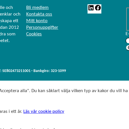
L
F
lle och
Bli medlem
renklar och
Kontakta oss
i
a
skapa ett
Mitt konto
n
c
edan 2012
Personuppgifter
k
e
E
ndra som
Cookies
e
b
betet.
d
o
I
o
n
k
T: SE802473211001 · Bankgiro: 323-1099
cceptera alla". Du kan såklart välja vilken typ av kakor du vill ha
ras i ett år.
Läs vår cookie policy