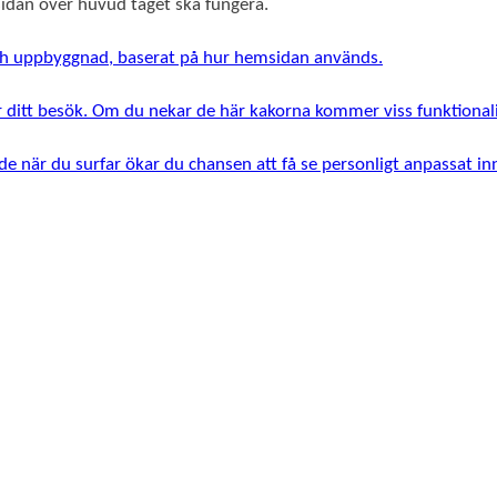
msidan över huvud taget ska fungera.
 och uppbyggnad, baserat på hur hemsidan används.
r ditt besök. Om du nekar de här kakorna kommer viss funktionali
e när du surfar ökar du chansen att få se personligt anpassat i