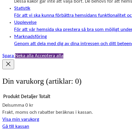
Dessa kakor går inte att välja bort. De behövs för att he
Statistik
För att vi ska kunna förbättra hemsidans funktionalitet
Upplevelse
För att vår hemsida ska prestera så bra som möjligt unde
Marknadsföring
Genom att dela med dig av dina intressen och ditt beteend
Spara
Neka alla
Acceptera alla
Din varukorg
(artiklar: 0)
Produkt
Detaljer
Totalt
Delsumma
0 kr
Produkter
Frakt, moms och rabatter beräknas i kassan.
Visa min varukorg
i
Gå till kassan
varukorg