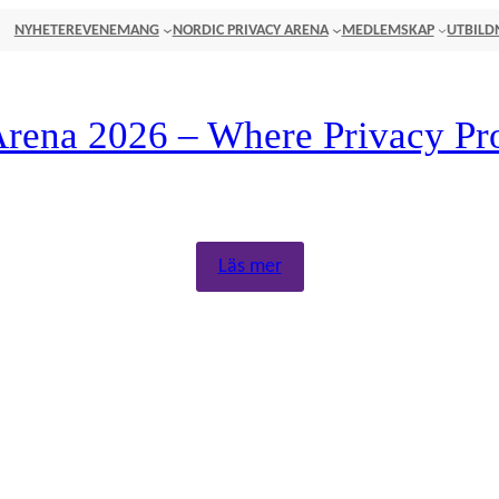
NYHETER
EVENEMANG
NORDIC PRIVACY ARENA
MEDLEMSKAP
UTBILD
Arena 2026 – Where Privacy Pr
ts, and connect with peers shaping the future of privacy. Ticket
Läs mer