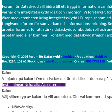
Forum för Dataskydd vill bidra till ett tryggt informationssamhä
värnar om integritetsskydd idag och i morgon. Vi förstärker, fö
ökar medvetenheten kring integritetsskydd i Europa genom att 
tongivande forum för samverkan och informationsspridning. S
arbetar forumet för att stärka dataskyddsombudets roll och a
arbetar med eller kommer i kontakt med dataskyddsfrågor i ar
Copyright © 2026 Forum för Dataskydd ·
Cookies
· Produktion:
GoldLife
Box 3294, 103 65 Stockholm ·
info@dpforum.se
· Org. nr:
802473-2110
· VA
Kakor
Vi bjuder på kakor! Om du tycker det är ok, klickar du bara på "A
Inställningar
Neka alla
Acceptera alla
Kakor
Välj vilken typ av kakor du vill acceptera. Ditt val kommer att spa
Nödvändiga