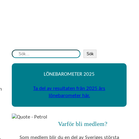
S
Sök
ö
k
LÖNEBAROMETER 2025
Ta del av resultaten från 2025 års
h
lönebarometer här.
Varför bli medlem?
Som medlem blir du en del av Sveriges största