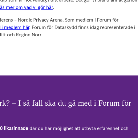
skap som är nödvändig i ditt arbete. Det gör vi bland annat geno
Läs mer om vad vi gör här
.
nferens – Nordic Privacy Arena. Som medlem i Forum för
li medlem här
. Forum för Dataskydd finns idag representerade i
itt och Region Norr.
erk? – I så fall ska du gå med i Forum för
0 likasinnade
där du har möjlighet att utbyta erfarenhet och