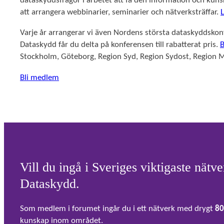
dataskyddsfrågor i arbetet att få den information och kun
att arrangera webbinarier, seminarier och nätverksträffar.
Varje år arrangerar vi även Nordens största dataskyddsko
Dataskydd får du delta på konferensen till rabatterat pris.
B
Stockholm, Göteborg, Region Syd, Region Sydost, Region M
Bli medlem
Vill du ingå i Sveriges viktigaste nätv
Dataskydd.
Som medlem i forumet ingår du i ett nätverk med drygt
80
kunskap inom området.