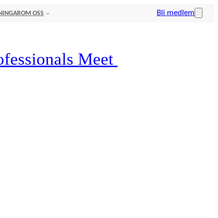
Bli medlem
NINGAR
OM OSS
ofessionals Meet
s for Nordic Privacy Arena 2026 are now available.