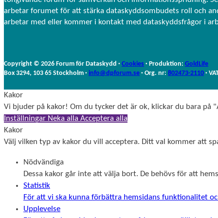
arbetar forumet för att stärka dataskyddsombudets roll och a
arbetar med eller kommer i kontakt med dataskyddsfrågor i ar
Copyright © 2026 Forum för Dataskydd ·
Cookies
· Produktion:
GoldLife
Box 3294, 103 65 Stockholm ·
info@dpforum.se
· Org. nr:
802473-2110
· VA
Kakor
Vi bjuder på kakor! Om du tycker det är ok, klickar du bara på "A
Inställningar
Neka alla
Acceptera alla
Kakor
Välj vilken typ av kakor du vill acceptera. Ditt val kommer att spa
Nödvändiga
Dessa kakor går inte att välja bort. De behövs för att he
Statistik
För att vi ska kunna förbättra hemsidans funktionalitet
Upplevelse