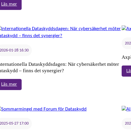
:
Läs mer
Är
ditt
företag
fast
i
202
molnet
2026-01-28 16:30
–
Axpl
och
nternationella Dataskyddsdagen: När cybersäkerhet möter
vad
ataskydd – finns det synergier?
Lä
kostar
det
:
Läs mer
att
Internationella
komma
Dataskyddsdagen:
loss?
När
cybersäkerhet
möter
2025-05-27 17:00
202
dataskydd