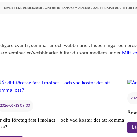
NYHETER
EVENEMANG
NORDIC PRIVACY ARENA
MEDLEMSKAP
UTBILD
Tidigare evenemang
tidigare events, seminarier och webbinarier. Inspelningar och pres
igare seminarier/webbinarier hittar du som medlem under
Mitt k
202
2026-05-13 09:00
Årsm
r ditt företag fast i molnet – och vad kostar det att komma
oss?
Lä