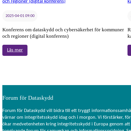
2025
2025-04-01 09:00
Konferens om dataskydd och cybersäkerhet för kommuner
R
och regioner (digital konferens)
k
:
Läs mer
Konferens
om
dataskydd
och
cybersäkerhet
för
Forum för Dataskydd
kommuner
och
Forum för Dataskydd vill bidra till ett tryggt informationssamhä
regioner
värnar om integritetsskydd idag och i morgon. Vi förstärker, fö
(digital
ökar medvetenheten kring integritetsskydd i Europa genom att 
konferens)
tongivande forum för samverkan och informationsspridning. S