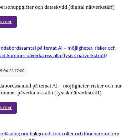
personuppgifter och dataskydd (digital nätverkstäff)
:
s mer
AI,
personuppgifter
och
dataskydd
(digital
nätverkstäff)
5-04-23 17:00
abordssamtal på temat AI – möjligheter, risker och hur
kommer påverka oss alla (fysisk nätverksträff)
:
s mer
Rundabordssamtal
på
temat
AI