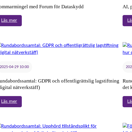
–
ommarmingel med Forum för Dataskydd
AI, 
finns
det
:
Läs mer
Lä
synergier?
Sommarmingel
med
Forum
för
Dataskydd
2025-04-29 10:00
202
undabordssamtal: GDPR och offentligrättslig lagstiftning
Rund
digital nätverkstäff)
det 
:
Läs mer
Lä
Rundabordssamtal:
GDPR
och
offentligrättslig