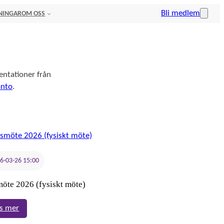
Bli medlem
NINGAR
OM OSS
entationer från
onto
.
6-03-26 15:00
öte 2026 (fysiskt möte)
:
s mer
Årsmöte