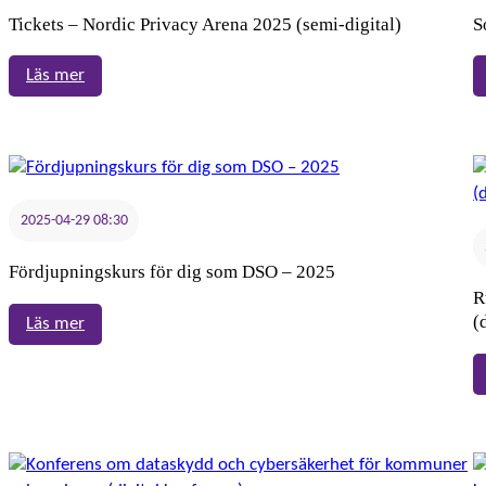
Tickets – Nordic Privacy Arena 2025 (semi-digital)
S
:
Läs mer
Tickets
–
Nordic
Privacy
Arena
2025-04-29 08:30
2025
(semi-
Fördjupningskurs för dig som DSO – 2025
digital)
R
(
:
Läs mer
Fördjupningskurs
för
dig
som
DSO
–