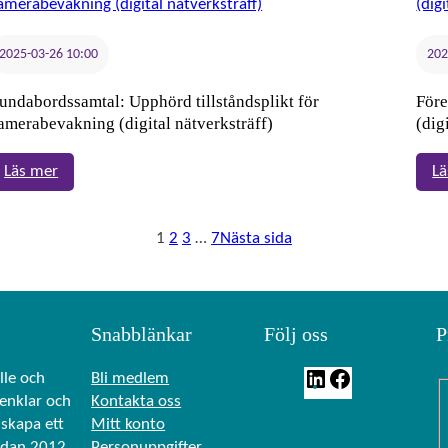
lagstiftning
(digital
2025-03-26 10:00
202
nätverkstäff)
undabordssamtal: Upphörd tillståndsplikt för
Före
amerabevakning (digital nätverksträff)
(dig
:
Läs mer
Lä
Rundabordssamtal:
Upphörd
1
2
3
…
7
Nästa sida
tillståndsplikt
för
kamerabevakning
(digital
Snabblänkar
Följ oss
P
nätverksträff)
L
F
lle och
Bli medlem
renklar och
Kontakta oss
i
a
skapa ett
Mitt konto
n
c
edan 2012
Personuppgifter