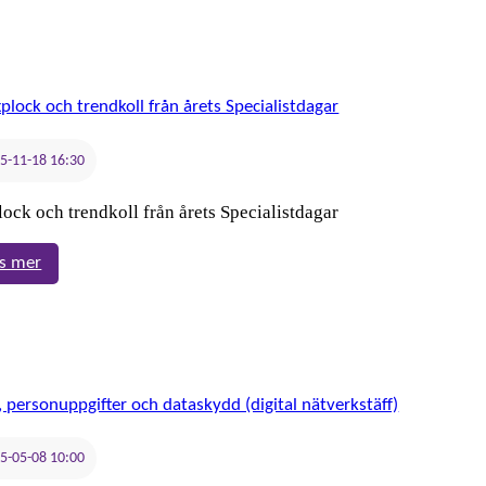
2026
(fysiskt
möte)
5-11-18 16:30
ock och trendkoll från årets Specialistdagar
:
s mer
Axplock
och
trendkoll
från
årets
Specialistdagar
5-05-08 10:00