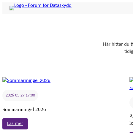
Hoppa
till
innehåll
Här hittar du 
tid
2026-05-27 17:00
Sommarmingel 2026
Ä
l
:
Läs mer
Sommarmingel