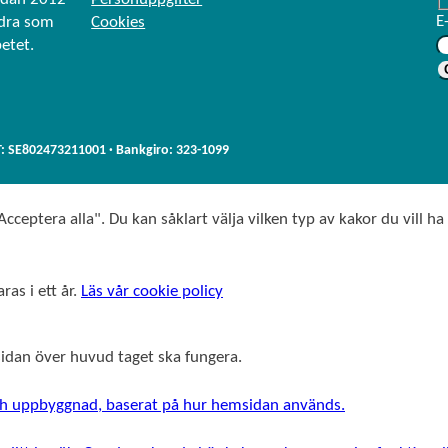
k
e
E
ndra som
Cookies
e
b
betet.
d
o
I
o
n
k
T: SE802473211001 · Bankgiro: 323-1099
cceptera alla". Du kan såklart välja vilken typ av kakor du vill ha
ras i ett år.
Läs vår cookie policy
msidan över huvud taget ska fungera.
 och uppbyggnad, baserat på hur hemsidan används.