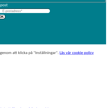
f
r
-post
t
n
e
a
r
m
n
n
a
m
n
 genom att klicka på "Inställningar".
Läs vår cookie policy