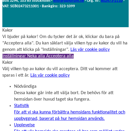
Box 3294, 103 65 Stockholm ·
info@dpforum.se
· Org. nr:
802473-2110
·
n
VAT: SE802473211001 · Bankgiro: 323-1099
Kakor
Vi bjuder på kakor! Om du tycker det är ok, klickar du bara på
"Acceptera alla". Du kan såklart välja vilken typ av kakor du vill ha
genom att klicka på "Inställningar".
Läs vår cookie policy
Inställningar
Neka alla
Acceptera alla
Kakor
Välj vilken typ av kakor du vill acceptera. Ditt val kommer att
sparas i ett år.
Läs vår cookie policy
Nödvändiga
Dessa kakor går inte att välja bort. De behövs för att
hemsidan över huvud taget ska fungera.
Statistik
För att vi ska kunna förbättra hemsidans funktionalitet och
uppbyggnad, baserat på hur hemsidan används.
Upplevelse