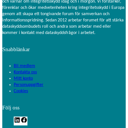
och värnar om integritetsskydd idag och i morgon. Vi förstärker,
förenklar och ökar medvetenheten kring integritetsskydd i Europa
genom att skapa ett tongivande forum för samverkan och
informationsspridning. Sedan 2012 arbetar forumet för att stärka
dataskyddsombudets roll och andra som arbetar med eller
kommer i kontakt med dataskyddsfrågor i arbetet.
Snabblänkar
Bli medlem
Kontakta oss
Mitt konto
Personuppgifter
Cookies
Följ oss
L
F
i
a