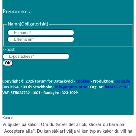
n
c
Prenumerera
k
e
e
b
d
o
Namn
(Obligatoriskt)
I
o
F
n
k
E
ö
f
r
E-post
t
n
e
a
r
m
n
n
a
Copyright © 2026 Forum för Dataskydd ·
Cookies
· Produktion:
GoldLife
m
Box 3294, 103 65 Stockholm ·
info@dpforum.se
· Org. nr:
802473-2110
·
n
VAT: SE802473211001 · Bankgiro: 323-1099
Kakor
Vi bjuder på kakor! Om du tycker det är ok, klickar du bara på
"Acceptera alla". Du kan såklart välja vilken typ av kakor du vill ha