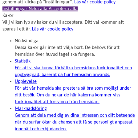
genom att klicka på "Inställningar".
Läs vår cookie policy
Inställningar
Neka alla
Acceptera alla
Kakor
Välj vilken typ av kakor du vill acceptera. Ditt val kommer att
sparas i ett år.
Läs vår cookie policy
Nödvändiga
Dessa kakor går inte att välja bort. De behövs för att
hemsidan över huvud taget ska fungera.
Statistik
För att vi ska kunna förbättra hemsidans funktionalitet och
uppbyggnad, baserat på hur hemsidan används.
Upplevelse
För att vår hemsida ska prestera så bra som möjligt under
ditt besök. Om du nekar de här kakorna kommer viss
funktionalitet att försvinna från hemsidan.
Marknadsföring
Genom att dela med dig av dina intressen och ditt beteende
när du surfar ökar du chansen att få se personligt anpassat
innehåll och erbjudanden.