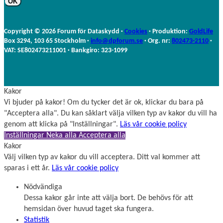
r
m
n
n
a
Copyright © 2026 Forum för Dataskydd ·
Cookies
· Produktion:
GoldLife
m
Box 3294, 103 65 Stockholm ·
info@dpforum.se
· Org. nr:
802473-2110
·
n
VAT: SE802473211001 · Bankgiro: 323-1099
Kakor
Vi bjuder på kakor! Om du tycker det är ok, klickar du bara på
"Acceptera alla". Du kan såklart välja vilken typ av kakor du vill ha
genom att klicka på "Inställningar".
Läs vår cookie policy
Inställningar
Neka alla
Acceptera alla
Kakor
Välj vilken typ av kakor du vill acceptera. Ditt val kommer att
sparas i ett år.
Läs vår cookie policy
Nödvändiga
Dessa kakor går inte att välja bort. De behövs för att
hemsidan över huvud taget ska fungera.
Statistik