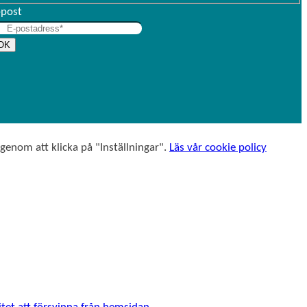
f
r
-post
t
n
e
a
OK
r
m
n
n
a
m
n
 genom att klicka på "Inställningar".
Läs vår cookie policy