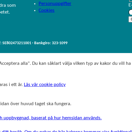
Personuppgifter
E
ndra som
e
b
Cookies
betet.
d
o
I
o
n
k
T: SE802473211001 · Bankgiro: 323-1099
cceptera alla". Du kan såklart välja vilken typ av kakor du vill ha
ras i ett år.
Läs vår cookie policy
msidan över huvud taget ska fungera.
 och uppbyggnad, baserat på hur hemsidan används.