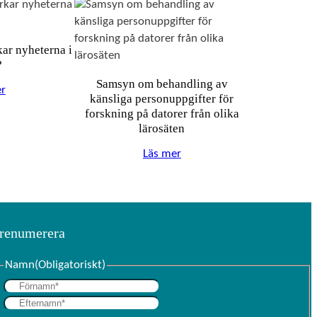
ar nyheterna i
?
Samsyn om behandling av
r
känsliga personuppgifter för
forskning på datorer från olika
lärosäten
Läs mer
renumerera
Namn
(Obligatoriskt)
F
E
ö