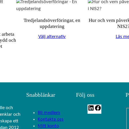
Tredjelandsöverföringar, en
Hur och vem påverk
uppdatering
NIS2
 arbeta
Välj alternativ
Läs me
kydd och
et
Snabblänkar
Följ oss
P
L
F
lle och
Bli medlem
renklar och
i
a
Kontakta oss
skapa ett
n
c
Mitt konto
edan 2012
k
e