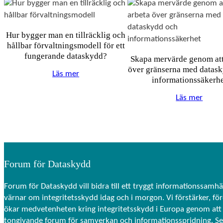
Hur bygger man en tillräcklig och
hållbar förvaltningsmodell för ett
fungerande dataskydd?
Skapa mervärde genom att
över gränserna med datas
Läs mer
informationssäkerh
Läs mer
Forum för Dataskydd
Forum för Dataskydd vill bidra till ett tryggt informationssamhä
värnar om integritetsskydd idag och i morgon. Vi förstärker, fö
ökar medvetenheten kring integritetsskydd i Europa genom att 
tongivande forum för samverkan och informationsspridning. S