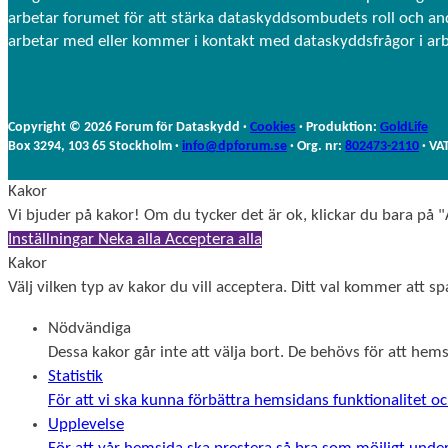
arbetar forumet för att stärka dataskyddsombudets roll och a
arbetar med eller kommer i kontakt med dataskyddsfrågor i ar
Copyright © 2026 Forum för Dataskydd ·
Cookies
· Produktion:
GoldLife
Box 3294, 103 65 Stockholm ·
info@dpforum.se
· Org. nr:
802473-2110
· VA
Kakor
Vi bjuder på kakor! Om du tycker det är ok, klickar du bara på "A
Inställningar
Neka alla
Acceptera alla
Kakor
Välj vilken typ av kakor du vill acceptera. Ditt val kommer att spa
Nödvändiga
Dessa kakor går inte att välja bort. De behövs för att he
Statistik
För att vi ska kunna förbättra hemsidans funktionalitet
Upplevelse