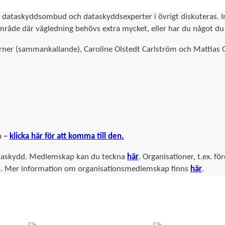
r dataskyddsombud och dataskyddsexperter i övrigt diskuteras. 
åde där vägledning behövs extra mycket, eller har du något du v
 (sammankallande), Caroline Olstedt Carlström och Mattias Gott
a
–
klicka här för att komma till den.
Dataskydd. Medlemskap kan du teckna
här
. Organisationer, t.ex. 
p. Mer information om organisationsmedlemskap finns
här
.