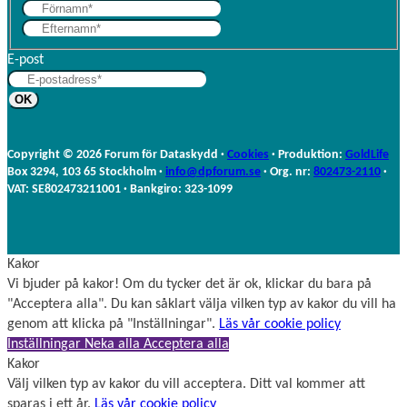
F
E
ö
f
r
E-post
t
n
e
a
r
m
n
n
a
Copyright © 2026 Forum för Dataskydd ·
Cookies
· Produktion:
GoldLife
m
Box 3294, 103 65 Stockholm ·
info@dpforum.se
· Org. nr:
802473-2110
·
n
VAT: SE802473211001 · Bankgiro: 323-1099
Kakor
Vi bjuder på kakor! Om du tycker det är ok, klickar du bara på
"Acceptera alla". Du kan såklart välja vilken typ av kakor du vill ha
genom att klicka på "Inställningar".
Läs vår cookie policy
Inställningar
Neka alla
Acceptera alla
Kakor
Välj vilken typ av kakor du vill acceptera. Ditt val kommer att
sparas i ett år.
Läs vår cookie policy