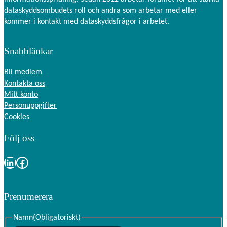
dataskyddsombudets roll och andra som arbetar med eller
kommer i kontakt med dataskyddsfrågor i arbetet.
Snabblänkar
Bli medlem
Kontakta oss
Mitt konto
Personuppgifter
Cookies
Följ oss
LinkedIn
Facebook
Prenumerera
Namn
(Obligatoriskt)