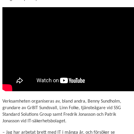
Verksamheten organiseras av, bland andra, Benny Sundholm,
grundare av Gr8IT Sundsvall, Linn Folke, tjänsteägare vid SSG
Standard Solutions Group samt Fredrik Jonasson och Patrik
Jonasson vid IT-säkerhetsbolaget.
– Jag har arbetat brett med IT i många år, och försöker se