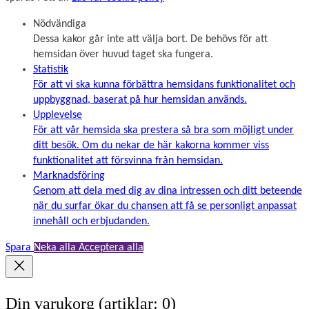
Nödvändiga
Dessa kakor går inte att välja bort. De behövs för att
hemsidan över huvud taget ska fungera.
Statistik
För att vi ska kunna förbättra hemsidans funktionalitet och
uppbyggnad, baserat på hur hemsidan används.
Upplevelse
För att vår hemsida ska prestera så bra som möjligt under
ditt besök. Om du nekar de här kakorna kommer viss
funktionalitet att försvinna från hemsidan.
Marknadsföring
Genom att dela med dig av dina intressen och ditt beteende
när du surfar ökar du chansen att få se personligt anpassat
innehåll och erbjudanden.
Spara
Neka alla
Acceptera alla
Din varukorg
(artiklar: 0)