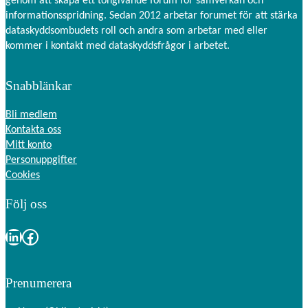
genom att skapa ett tongivande forum för samverkan och
informationsspridning. Sedan 2012 arbetar forumet för att stärka
dataskyddsombudets roll och andra som arbetar med eller
kommer i kontakt med dataskyddsfrågor i arbetet.
Snabblänkar
Bli medlem
Kontakta oss
Mitt konto
Personuppgifter
Cookies
Följ oss
LinkedIn
Facebook
Prenumerera