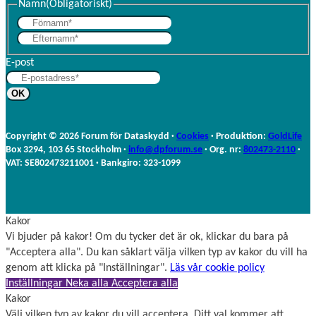
Namn
(Obligatoriskt)
F
E
ö
f
r
E-post
t
n
e
a
r
m
n
n
a
Copyright © 2026 Forum för Dataskydd ·
Cookies
· Produktion:
GoldLife
m
Box 3294, 103 65 Stockholm ·
info@dpforum.se
· Org. nr:
802473-2110
·
n
VAT: SE802473211001 · Bankgiro: 323-1099
Kakor
Vi bjuder på kakor! Om du tycker det är ok, klickar du bara på
"Acceptera alla". Du kan såklart välja vilken typ av kakor du vill ha
genom att klicka på "Inställningar".
Läs vår cookie policy
Inställningar
Neka alla
Acceptera alla
Kakor
Välj vilken typ av kakor du vill acceptera. Ditt val kommer att