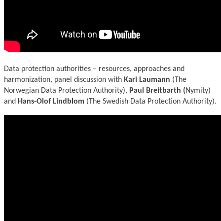
Data protection authorities – resources, approaches and
harmonization, panel discussion with
Kari Laumann
(The
Norwegian Data Protection Authority),
Paul Breitbarth (
Nymity)
and
Hans-Olof Lindblom
(The Swedish Data Protection Authority).