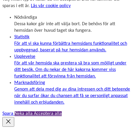
sparas i ett år.
Läs vår cookie policy
Nödvändiga
Dessa kakor går inte att välja bort. De behövs för att
hemsidan över huvud taget ska fungera.
Statistik
För att vi ska kunna förbättra hemsidans funktionalitet och
uppbyggnad, baserat på hur hemsidan används.
Upplevelse
För att vår hemsida ska prestera så bra som möjligt under
ditt besök. Om du nekar de här kakorna kommer viss
funktionalitet att försvinna från hemsidan.
Marknadsföring
Genom att dela med dig av dina intressen och ditt beteende
när du surfar ökar du chansen att få se personligt anpassat
innehåll och erbjudanden.
Spara
Neka alla
Acceptera alla