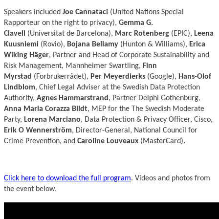
Speakers included
Joe Cannataci
(United Nations Special
Rapporteur on the right to privacy),
Gemma G.
Clavell
(Universitat de Barcelona),
Marc Rotenberg
(EPIC),
Leena
Kuusniemi
(Rovio),
Bojana Bellamy
(Hunton & Williams),
Erica
Wiking Häger
, Partner and Head of Corporate Sustainability and
Risk Management, Mannheimer Swartling,
Finn
Myrstad
(Forbrukerrådet),
Per Meyerdierks
(Google),
Hans-Olof
Lindblom
, Chief Legal Adviser at the Swedish Data Protection
Authority,
Agnes Hammarstrand
, Partner Delphi Gothenburg,
Anna Maria Corazza Bildt
, MEP for the The Swedish Moderate
Party,
Lorena Marciano
, Data Protection & Privacy Officer, Cisco,
Erik O Wennerström
, Director-General, National Council for
Crime Prevention, and
Caroline Louveaux
(MasterCard)
.
Click here to download the full program
. Videos and photos from
the event below.