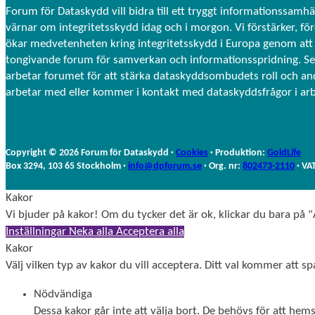
Forum för Dataskydd vill bidra till ett tryggt informationssamhä
värnar om integritetsskydd idag och i morgon. Vi förstärker, fö
ökar medvetenheten kring integritetsskydd i Europa genom att 
tongivande forum för samverkan och informationsspridning. S
arbetar forumet för att stärka dataskyddsombudets roll och a
arbetar med eller kommer i kontakt med dataskyddsfrågor i ar
Copyright © 2026 Forum för Dataskydd ·
Cookies
· Produktion:
GoldLife
Box 3294, 103 65 Stockholm ·
info@dpforum.se
· Org. nr:
802473-2110
· VA
Kakor
Vi bjuder på kakor! Om du tycker det är ok, klickar du bara på "A
Inställningar
Neka alla
Acceptera alla
Kakor
Välj vilken typ av kakor du vill acceptera. Ditt val kommer att spa
Nödvändiga
Dessa kakor går inte att välja bort. De behövs för att he