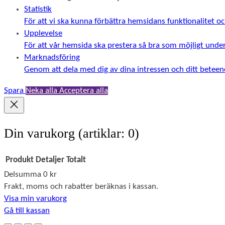
Statistik
För att vi ska kunna förbättra hemsidans funktionalitet
Upplevelse
För att vår hemsida ska prestera så bra som möjligt unde
Marknadsföring
Genom att dela med dig av dina intressen och ditt beteend
Spara
Neka alla
Acceptera alla
Din varukorg
(artiklar: 0)
Produkt
Detaljer
Totalt
Delsumma
0 kr
Produkter
Frakt, moms och rabatter beräknas i kassan.
Visa min varukorg
i
Gå till kassan
varukorg