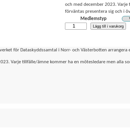
n
och med december 2023. Varje t
t
förväntas presentera sig och i öv
e
Medlemstyp
r
S
Lägg till i varukorg
v
ä
a
k
l
e
rket för Dataskyddssamtal i Norr- och Västerbotten arrangera e
l
r
:
h
023. Varje tillfälle/ämne kommer ha en mötesledare men alla som 
0
e
t
k
s
r
s
t
k
i
y
l
d
l
d
3
i
0