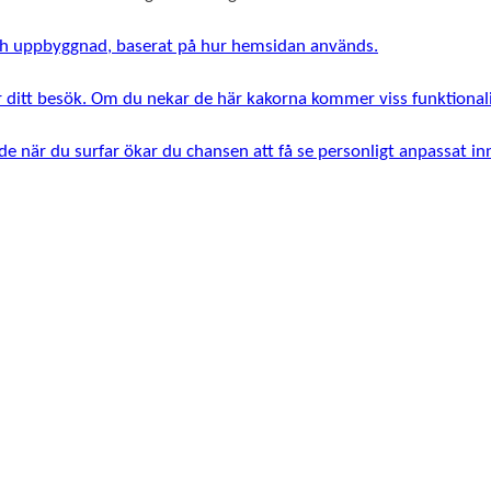
 och uppbyggnad, baserat på hur hemsidan används.
r ditt besök. Om du nekar de här kakorna kommer viss funktionali
e när du surfar ökar du chansen att få se personligt anpassat i