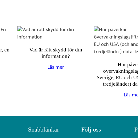
n
0
o
m
k
k
r
o
m
m
r, en
Vad är rätt skydd för din
u
information?
n
Hur påve
&
Läs mer
övervakningslag
m
Sverige, EU och U
y
tredjeländer) d
n
Läs me
d
i
g
h
e
Snabblänkar
Följ oss
P
t