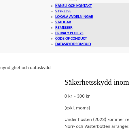
KANSLI OCH KONTAKT
STYRELSE
LOKALA AVDELNINGAR
STADGAR
REMISSER
PRIVACY POLICYS
CODE OF CONDUCT
DATASKYDDSOMBUD
myndighet och dataskydd
Säkerhetsskydd ino
P
0
kr
–
300
kr
r
(exkl. moms)
i
s
Under hösten (2023) kommer reg
i
Norr- och Västerbotten arrangera 