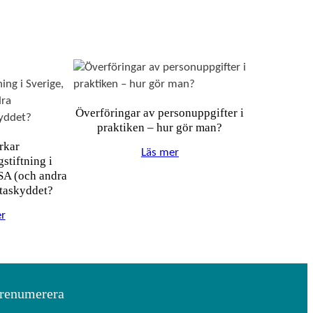
Överföringar av personuppgifter i
praktiken – hur gör man?
rkar
Läs mer
stiftning i
SA (och andra
ataskyddet?
r
renumerera