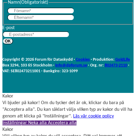
Namn
(Obligatoriskt)
F
E
ö
f
r
E-post
t
n
e
a
r
m
n
n
a
Copyright © 2026 Forum för Dataskydd ·
Cookies
· Produktion:
GoldLife
m
Box 3294, 103 65 Stockholm ·
info@dpforum.se
· Org. nr:
802473-2110
·
n
VAT: SE802473211001 · Bankgiro: 323-1099
Kakor
Vi bjuder på kakor! Om du tycker det är ok, klickar du bara på
"Acceptera alla". Du kan såklart välja vilken typ av kakor du vill ha
genom att klicka på "Inställningar".
Läs vår cookie policy
Inställningar
Neka alla
Acceptera alla
Kakor