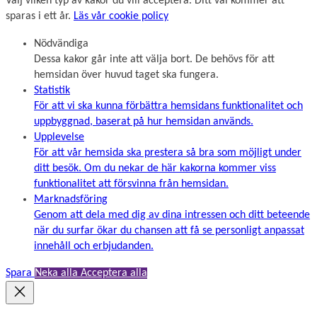
Välj vilken typ av kakor du vill acceptera. Ditt val kommer att
sparas i ett år.
Läs vår cookie policy
Nödvändiga
Dessa kakor går inte att välja bort. De behövs för att
hemsidan över huvud taget ska fungera.
Statistik
För att vi ska kunna förbättra hemsidans funktionalitet och
uppbyggnad, baserat på hur hemsidan används.
Upplevelse
För att vår hemsida ska prestera så bra som möjligt under
ditt besök. Om du nekar de här kakorna kommer viss
funktionalitet att försvinna från hemsidan.
Marknadsföring
Genom att dela med dig av dina intressen och ditt beteende
när du surfar ökar du chansen att få se personligt anpassat
innehåll och erbjudanden.
Spara
Neka alla
Acceptera alla