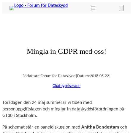
Hoppa
till
innehåll
Mingla in GDPR med oss!
Författare:
Forum för Dataskydd
|
Datum:
2018-05-22
|
Okategoriserade
Torsdagen den 24 maj summerar vi tiden med
personuppgiftslagen och minglar in dataskyddsförordningen på
GT30 i Stockholm.
På schemat står en paneldiskussion med
Anitha Bondestam
och