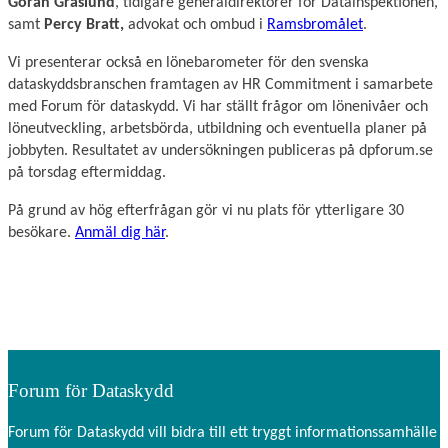
Göran Gräslund
, tidigare generaldirektörer för Datainspektionen,
samt
Percy Bratt,
advokat och ombud i
Ramsbromålet
.
Vi presenterar också en lönebarometer för den svenska
dataskyddsbranschen framtagen av HR Commitment i samarbete
med Forum för dataskydd. Vi har ställt frågor om lönenivåer och
löneutveckling, arbetsbörda, utbildning och eventuella planer på
jobbyten. Resultatet av undersökningen publiceras på dpforum.se
på torsdag eftermiddag.
På grund av hög efterfrågan gör vi nu plats för ytterligare 30
besökare.
Anmäl dig här
.
Forum för Dataskydd
Forum för Dataskydd vill bidra till ett tryggt informationssamhälle