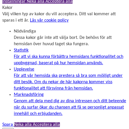
Inställningar
Neka alla
Acceptera alla
Kakor
Välj vilken typ av kakor du vill acceptera. Ditt val kommer att
sparas i ett år.
Läs vår cookie policy
Nödvändiga
Dessa kakor går inte att välja bort. De behövs för att
hemsidan över huvud taget ska fungera.
Statistik
För att vi ska kunna förbättra hemsidans funktionalitet och
uppbyggnad, baserat på hur hemsidan används.
Upplevelse
För att vår hemsida ska prestera så bra som möjligt under
ditt besök. Om du nekar de här kakorna kommer viss
funktionalitet att försvinna från hemsidan.
Marknadsföring
Genom att dela med dig av dina intressen och ditt beteende
när du surfar ökar du chansen att få se personligt anpassat
innehåll och erbjudanden.
Spara
Neka alla
Acceptera alla