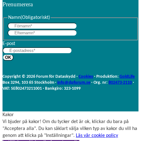
Prenumerera
Namn
(Obligatoriskt)
F
E
ö
f
r
E-post
t
n
e
a
r
m
n
n
a
Copyright © 2026 Forum för Dataskydd ·
Cookies
· Produktion:
GoldLife
m
Box 3294, 103 65 Stockholm ·
info@dpforum.se
· Org. nr:
802473-2110
·
n
VAT: SE802473211001 · Bankgiro: 323-1099
Kakor
Vi bjuder på kakor! Om du tycker det är ok, klickar du bara på
"Acceptera alla". Du kan såklart välja vilken typ av kakor du vill ha
genom att klicka på "Inställningar".
Läs vår cookie policy