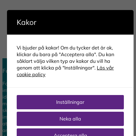
Kakor
Vi bjuder på kakor! Om du tycker det är ok,
klickar du bara på "Acceptera alla". Du kan
såklart välja vilken typ av kakor du vill ha
genom att klicka på "Inställningar".
Läs vår
Forum för Dataskydd
cookie policy
Forum för Dataskydd vill bidra till ett tryggt
informationssamhälle och värnar om integritetsskydd
idag och i morgon. Vi förstärker, förenklar och ökar
Inställningar
medvetenheten kring integritetsskydd i Europa genom att
skapa ett tongivande forum för samverkan och
informationsspridning. Sedan 2012 arbetar forumet för
Neka alla
att stärka dataskyddsombudets roll och andra som
arbetar med eller kommer i kontakt med
Acceptera alla