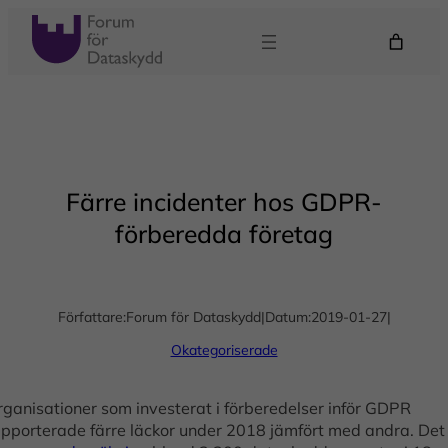
Hoppa
till
innehåll
Färre incidenter hos GDPR-
förberedda företag
Författare:
Forum för Dataskydd
|
Datum:
2019-01-27
|
Okategoriserade
rganisationer som investerat i förberedelser inför GDPR
apporterade färre läckor under 2018 jämfört med andra. Det