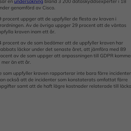
isar en
undersökning
bland 3 200 dataskyddsexperter i 18
änder genomförd av Cisco.
 procent uppger att de uppfyller de flesta av kraven i
örordningen. Av de övriga uppger 29 procent att de väntas
pfylla kraven inom ett år.
4 procent av de som bedömer att de uppfyller kraven har
rabbats läckor under det senaste året, att jämföra med 89
rocent av de som uppger att anpassningen till GDPR komme
 mer än ett år.
 som uppfyller kraven rapporterar inte bara färre incidenter
tan också att de incidenter som konstaterats omfattat färre
pgifter samt att de haft lägre kostnader relaterade till läcko