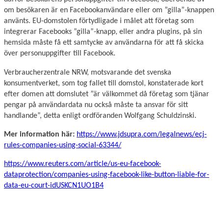
om besökaren är en Facebookanvändare eller om ”gilla”-knappen
använts. EU-domstolen förtydligade i målet att företag som
integrerar Facebooks ”gilla”-knapp, eller andra plugins, på sin
hemsida måste få ett samtycke av användarna för att få skicka
över personuppgifter till Facebook.
Verbraucherzentrale NRW, motsvarande det svenska
konsumentverket, som tog fallet till domstol, konstaterade kort
efter domen att domslutet ”är välkommet då företag som tjänar
pengar på användardata nu också måste ta ansvar för sitt
handlande”, detta enligt ordföranden Wolfgang Schuldzinski.
Mer information här:
https://www.jdsupra.com/legalnews/ecj-
rules-companies-using-social-63344/
https://www.reuters.com/article/us-eu-facebook-
dataprotection/companies-using-facebook-like-button-liable-for-
data-eu-court-idUSKCN1UO1B4