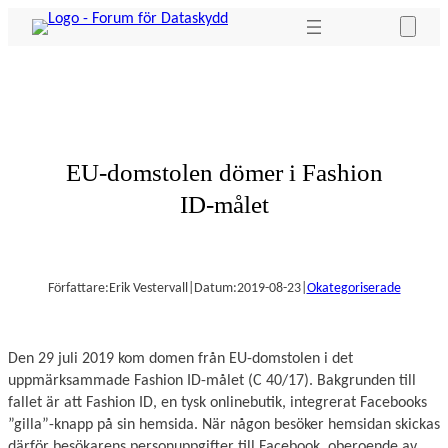
Hoppa
till
innehåll
EU-domstolen dömer i Fashion
ID-målet
Författare:
Erik Vestervall
|
Datum:
2019-08-23
|
Okategoriserade
Den 29 juli 2019 kom domen från EU-domstolen i det
uppmärksammade Fashion ID-målet (C 40/17). Bakgrunden till
fallet är att Fashion ID, en tysk onlinebutik, integrerat Facebooks
”gilla”-knapp på sin hemsida. När någon besöker hemsidan skickas
därför besökarens personuppgifter till Facebook, oberoende av