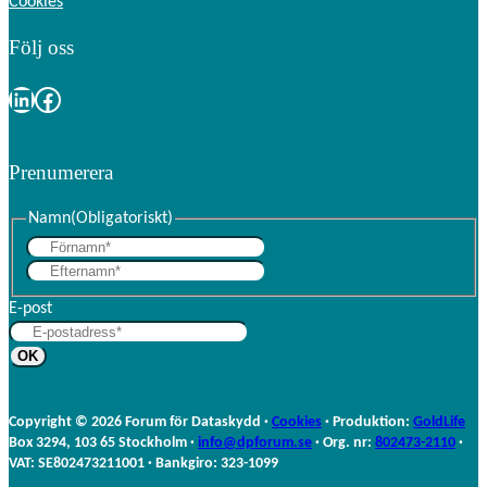
Cookies
Följ oss
LinkedIn
Facebook
Prenumerera
Namn
(Obligatoriskt)
F
E
ö
f
r
E-post
t
n
e
a
r
m
n
n
a
Copyright © 2026 Forum för Dataskydd ·
Cookies
· Produktion:
GoldLife
m
Box 3294, 103 65 Stockholm ·
info@dpforum.se
· Org. nr:
802473-2110
·
n
VAT: SE802473211001 · Bankgiro: 323-1099