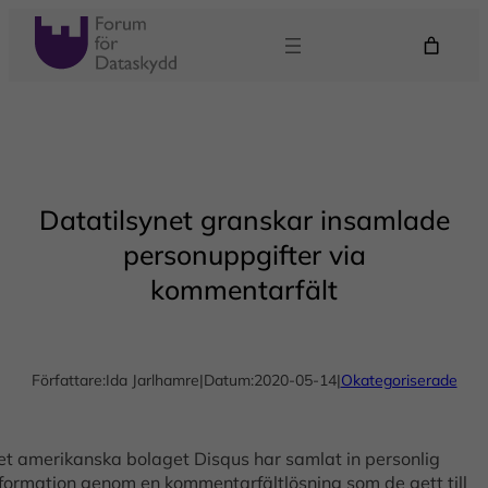
Hoppa
till
innehåll
Datatilsynet granskar insamlade
personuppgifter via
kommentarfält
Författare:
Ida Jarlhamre
|
Datum:
2020-05-14
|
Okategoriserade
et amerikanska bolaget Disqus har samlat in personlig
nformation genom en kommentarfältlösning som de gett till