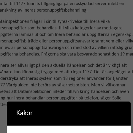
mtal till 1177 funnits tillgängliga på en oskyddad server inlett en
anskning av Ineras personuppgiftsbehandling.
tainspektionen frågar i sin tillsynsskrivelse till Inera vilka
rsonuppgifter som behandlas, till vilka kategorier av mottagare
pgifterna lämnas ut och om Inera behandlar uppgifterna i egenskap 
rsonuppgiftsbiträde eller personuppgiftsansvarig samt vem eller vilk
m ev. är personuppgiftsansvariga och med stöd av vilken rättslig gru
pgifterna behandlas. Frågorna ska vara besvarade senast den 19 mar
Inera ser allvarligt på den aktuella händelsen och det är viktigt att
vånare kan känna sig trygga med att ringa 1177. Det är angeläget at
derstryka att Ineras system som 18 regioner använder för tjänsten
77 Vårdguiden inte berörs av säkerhetsbristen. Men vi välkomnar
vetvis att Datainspektionen inleder tillsyn kring händelsen och även
ing hur Inera behandlar personuppgifter på telefon, säger Sofie
tterström, vice vd på Inera.
Kakor