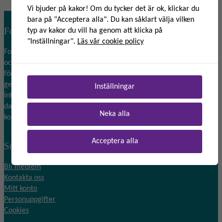
Vi bjuder på kakor! Om du tycker det är ok, klickar du
bara på "Acceptera alla". Du kan såklart välja vilken
Forum för Dataskydd
typ av kakor du vill ha genom att klicka på
"Inställningar".
Läs vår cookie policy
Forum för Dataskydd vill bidra till ett tryggt informationssamhälle
och värnar om integritetsskydd idag och i morgon. Vi förstärker,
förenklar och ökar medvetenheten kring integritetsskydd i Europa
genom att skapa ett tongivande forum för samverkan och
Inställningar
informationsspridning. Sedan 2012 arbetar forumet för att stärka
dataskyddsombudets roll och andra som arbetar med eller
Neka alla
kommer i kontakt med dataskyddsfrågor i arbetet.
Acceptera alla
Snabblänkar
Bli medlem
Kontakta oss
Mitt konto
Personuppgifter
Cookies