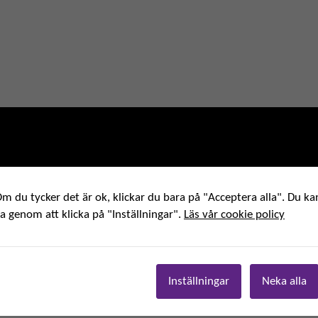
m du tycker det är ok, klickar du bara på "Acceptera alla". Du kan
ha genom att klicka på "Inställningar".
Läs vår cookie policy
Inställningar
Neka alla
r med vår integritet?