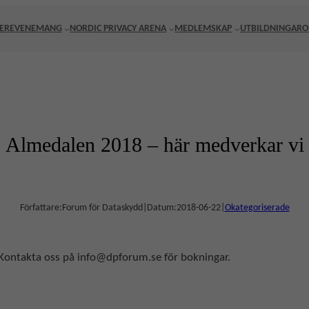
ER
EVENEMANG
NORDIC PRIVACY ARENA
MEDLEMSKAP
UTBILDNINGAR
O
Almedalen 2018 – här medverkar vi
Författare:
Forum för Dataskydd
|
Datum:
2018-06-22
|
Okategoriserade
. Kontakta oss på info@dpforum.se för bokningar.