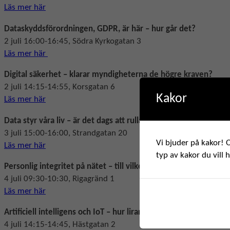
Läs mer här
Dataskyddsförordningen, GDPR, är här – hur går det?
2 juli 16:00-16:45, Södra Kyrkogatan 3
Läs mer här
Digital säkerhet – klarar myndigheterna de högre kraven?
2 juli 14:15-14:55, Korsgatan 6
Kakor
Läs mer här
Data styr våra liv – är det dags att rulla tillbaka utvecklingen?
3 juli 15:00-16:00, Strandgatan 20
Vi bjuder på kakor! O
Läs mer här
typ av kakor du vill 
Personlig integritet på nätet – till vilket pris?
4 juli 09:30-10:30, Rigagränd 1
Läs mer här
Artificiell intelligens och IoT – hur lirar alla uppkopplade pryla
4 juli 14:15-14:45, Hästgatan 2