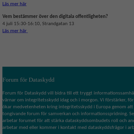
Läs mer här
Vem bestämmer över den digitala offentligheten?
4 juli 15:30-16:10, Strandgatan 13
Läs mer här
Forum för Dataskydd
Forum för Dataskydd vill bidra till ett tryggt informationssamhä
värnar om integritetsskydd idag och i morgon. Vi förstärker, fö
ökar medvetenheten kring integritetsskydd i Europa genom att 
tongivande forum för samverkan och informationsspridning. S
arbetar forumet för att stärka dataskyddsombudets roll och a
arbetar med eller kommer i kontakt med dataskyddsfrågor i ar