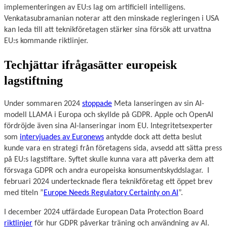
implementeringen av EU:s lag om artificiell intelligens.
Venkatasubramanian noterar att den minskade regleringen i USA
kan leda till att teknikföretagen stärker sina försök att urvattna
EU:s kommande riktlinjer.
Techjättar ifrågasätter europeisk
lagstiftning
Under sommaren 2024
stoppade
Meta lanseringen av sin AI-
modell LLAMA i Europa och skyllde på GDPR. Apple och OpenAI
fördröjde även sina AI-lanseringar inom EU. Integritetsexperter
som
intervjuades av Euronews
antydde dock att detta beslut
kunde vara en strategi från företagens sida, avsedd att sätta press
på EU:s lagstiftare. Syftet skulle kunna vara att påverka dem att
försvaga GDPR och andra europeiska konsumentskyddslagar. I
februari 2024 undertecknade flera teknikföretag ett öppet brev
med titeln ”
Europe Needs Regulatory Certainty on AI
”.
I december 2024 utfärdade European Data Protection Board
riktlinjer
för hur GDPR påverkar träning och användning av AI.