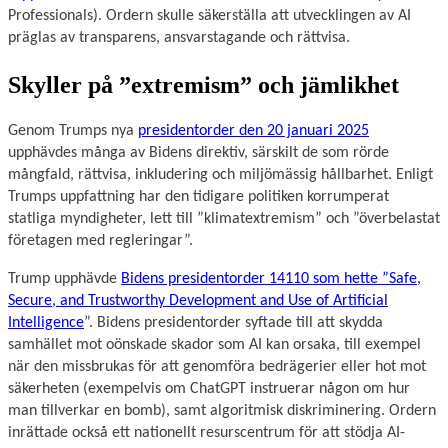
Professionals). Ordern skulle säkerställa att utvecklingen av AI
präglas av transparens, ansvarstagande och rättvisa.
Skyller på ”extremism” och jämlikhet
Genom Trumps nya
presidentorder den 20 januari 2025
upphävdes många av Bidens direktiv, särskilt de som rörde
mångfald, rättvisa, inkludering och miljömässig hållbarhet. Enligt
Trumps uppfattning har den tidigare politiken korrumperat
statliga myndigheter, lett till ”klimatextremism” och ”överbelastat
företagen med regleringar”.
Trump upphävde
Bidens presidentorder 14110 som hette ”Safe,
Secure, and Trustworthy Development and Use of Artificial
Intelligence
”. Bidens presidentorder syftade till att skydda
samhället mot oönskade skador som AI kan orsaka, till exempel
när den missbrukas för att genomföra bedrägerier eller hot mot
säkerheten (exempelvis om ChatGPT instruerar någon om hur
man tillverkar en bomb), samt algoritmisk diskriminering. Ordern
inrättade också ett nationellt resurscentrum för att stödja AI-