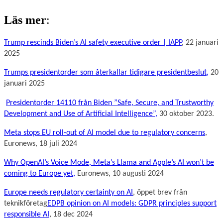
Läs mer
:
Trump rescinds Biden’s AI safety executive order | IAPP
, 22 januari
2025
Trumps presidentorder som återkallar tidigare presidentbeslut,
20
januari 2025
Presidentorder 14110 från Biden ”Safe, Secure, and Trustworthy
Development and Use of Artificial Intelligence”,
30 oktober 2023.
Meta stops EU roll-out of AI model due to regulatory concerns
,
Euronews, 18 juli 2024
Why OpenAI’s Voice Mode, Meta’s Llama and Apple’s AI won’t be
coming to Europe yet,
Euronews, 10 augusti 2024
Europe needs regulatory certainty on AI
, öppet brev från
teknikföretag
EDPB opinion on AI models: GDPR principles support
responsible AI
, 18 dec 2024