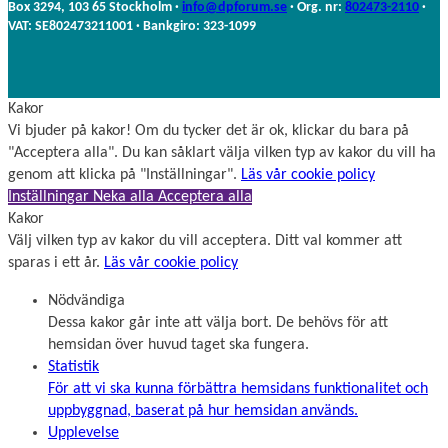
m
Box 3294, 103 65 Stockholm ·
info@dpforum.se
· Org. nr:
802473-2110
·
n
VAT: SE802473211001 · Bankgiro: 323-1099
Kakor
Vi bjuder på kakor! Om du tycker det är ok, klickar du bara på
"Acceptera alla". Du kan såklart välja vilken typ av kakor du vill ha
genom att klicka på "Inställningar".
Läs vår cookie policy
Inställningar
Neka alla
Acceptera alla
Kakor
Välj vilken typ av kakor du vill acceptera. Ditt val kommer att
sparas i ett år.
Läs vår cookie policy
Nödvändiga
Dessa kakor går inte att välja bort. De behövs för att
hemsidan över huvud taget ska fungera.
Statistik
För att vi ska kunna förbättra hemsidans funktionalitet och
uppbyggnad, baserat på hur hemsidan används.
Upplevelse