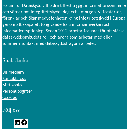
Forum för Dataskydd vill bidra till ett tryggt informationssamhälle
och värnar om integritetsskydd idag och i morgon. Vi förstärker,
förenklar och ökar medvetenheten kring integritetsskydd i Europa
genom att skapa ett tongivande forum för samverkan och
informationsspridning. Sedan 2012 arbetar forumet för att stärka
dataskyddsombudets roll och andra som arbetar med eller
kommer i kontakt med dataskyddsfrågor i arbetet.
Snabblänkar
Bli medlem
Kontakta oss
Mitt konto
Personuppgifter
Cookies
Följ oss
L
F
i
a