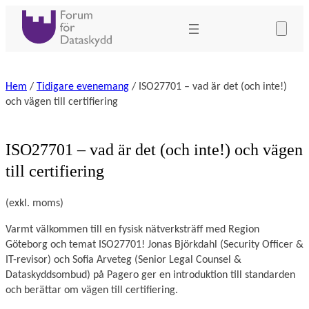
Hoppa
till
innehåll
Hem
/
Tidigare evenemang
/ ISO27701 – vad är det (och inte!)
och vägen till certifiering
ISO27701 – vad är det (och inte!) och vägen
till certifiering
(exkl. moms)
Varmt välkommen till en fysisk nätverksträff med Region 
Göteborg och temat ISO27701! Jonas Björkdahl (Security Officer & 
IT-revisor) och Sofia Arveteg (Senior Legal Counsel & 
Dataskyddsombud) på Pagero ger en introduktion till standarden 
och berättar om vägen till certifiering.