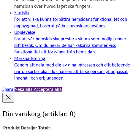
hemsidan över huvud taget ska fungera.
Statistik
För att vi ska kunna förbättra hemsidans funktionalitet och
uppbyggnad, baserat på hur hemsidan används.
Upplevelse
För att vår hemsida ska prestera så bra som möjligt under
ditt besök. Om du nekar de här kakorna kommer viss
funktionalitet att försvinna från hemsidan.
Marknadsföring
Genom att dela med dig av dina intressen och ditt beteende
när du surfar ökar du chansen att få se personligt anpassat
innehåll och erbjudanden.
Spara
Neka alla
Acceptera alla
Din varukorg
(artiklar: 0)
Produkt
Detaljer
Totalt