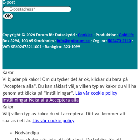
E-post
t
n
e
a
r
m
n
n
a
Copyright © 2026 Forum för Dataskydd ·
Cookies
· Produktion:
GoldLife
m
Box 3294, 103 65 Stockholm ·
info@dpforum.se
· Org. nr:
802473-2110
·
n
VAT: SE802473211001 · Bankgiro: 323-1099
Kakor
Vi bjuder på kakor! Om du tycker det är ok, klickar du bara på
"Acceptera alla". Du kan såklart välja vilken typ av kakor du vill ha
genom att klicka på "Inställningar".
Läs vår cookie policy
Inställningar
Neka alla
Acceptera alla
Kakor
Välj vilken typ av kakor du vill acceptera. Ditt val kommer att
sparas i ett år.
Läs vår cookie policy
Nödvändiga
Dessa kakor går inte att välja bort. De behövs för att