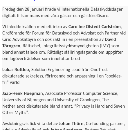
Fredag den 28 januari firade vi Internationella Dataskyddsdagen
digitalt tillsammans med våra gäster och gästföreläsare.
Vi inledde kvällen med ett intro av
Caroline Olstedt Carlström
,
Ordförande för Forum för Dataskydd och Advokat och Partner vid
Cirio Advokatbyrå och dök rakt in i en presentation av
David
Törngren,
Rättschef, Integritetsskyddsmyndigheten (IMY) som
bland annat talade om: Rättsligt ställningstagande om uppgifter
om lagöverträdelser som innefattar brott.
Lukas Rottleb,
Solution Engineering Lead från OneTrust
diskuterade sekretess, förtroende och anpassning i en ”cookies-
fri” värld.
Jaap-Henk Hoepman
, Associate Professor Computer Science,
University of Nijmegen and University of Groningen, The
Netherlands diskuterade bland annat: ”Privacy Is Hard and Seven
Other Myths”.
Avslutningsvis fick vi ta del av
Johan Thörn,
Co-founding partner,