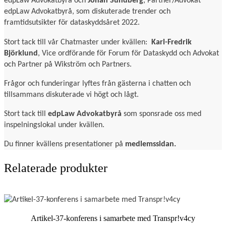
edpLaw Advokatbyrå och
Johan Sundberg
, Partner/Advokat
edpLaw Advokatbyrå, som diskuterade trender och
framtidsutsikter för dataskyddsåret 2022.
Stort tack till vår Chatmaster under kvällen:
Karl-Fredrik
Björklund
, Vice ordförande för Forum för Dataskydd och Advokat
och Partner på Wikström och Partners.
Frågor och funderingar lyftes från gästerna i chatten och
tillsammans diskuterade vi högt och lågt.
Stort tack till
edpLaw Advokatbyrå
som sponsrade oss med
inspelningslokal under kvällen.
Du finner kvällens presentationer på
medlemssidan.
Relaterade produkter
Artikel-37-konferens i samarbete med Transpr!v4cy