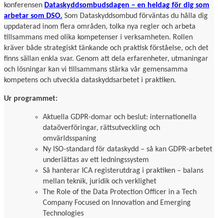
konferensen
Dataskyddsombudsdagen – en heldag för dig som
arbetar som DSO.
Som Dataskyddsombud förväntas du hålla dig
uppdaterad inom flera områden, tolka nya regler och arbeta
tillsammans med olika kompetenser i verksamheten. Rollen
kräver både strategiskt tänkande och praktisk förståelse, och det
finns sällan enkla svar. Genom att dela erfarenheter, utmaningar
och lösningar kan vi tillsammans stärka vår gemensamma
kompetens och utveckla dataskyddsarbetet i praktiken.
Ur programmet:
Aktuella GDPR-domar och beslut: internationella
dataöverföringar, rättsutveckling och
omvärldsspaning
Ny ISO-standard för dataskydd – så kan GDPR-arbetet
underlättas av ett ledningssystem
Så hanterar ICA registerutdrag i praktiken – balans
mellan teknik, juridik och verklighet
The Role of the Data Protection Officer in a Tech
Company Focused on Innovation and Emerging
Technologies