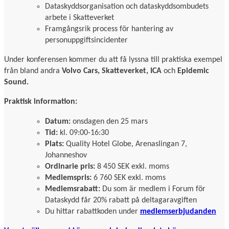
Dataskyddsorganisation och dataskyddsombudets
arbete i Skatteverket
Framgångsrik process för hantering av
personuppgiftsincidenter
Under konferensen kommer du att få lyssna till praktiska exempel
från bland andra
Volvo Cars, Skatteverket, ICA
och
Epidemic
Sound.
Praktisk information:
Datum:
onsdagen den 25 mars
Tid:
kl. 09:00-16:30
Plats:
Quality Hotel Globe, Arenaslingan 7,
Johanneshov
Ordinarie pris:
8 450 SEK exkl. moms
Medlemspris:
6 760 SEK exkl. moms
Medlemsrabatt:
Du som är medlem i Forum för
Dataskydd får 20% rabatt på deltagaravgiften
Du hittar rabattkoden under
medlemserbjudanden