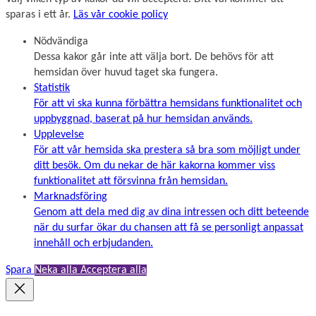
sparas i ett år.
Läs vår cookie policy
Nödvändiga
Dessa kakor går inte att välja bort. De behövs för att
hemsidan över huvud taget ska fungera.
Statistik
För att vi ska kunna förbättra hemsidans funktionalitet och
uppbyggnad, baserat på hur hemsidan används.
Upplevelse
För att vår hemsida ska prestera så bra som möjligt under
ditt besök. Om du nekar de här kakorna kommer viss
funktionalitet att försvinna från hemsidan.
Marknadsföring
Genom att dela med dig av dina intressen och ditt beteende
när du surfar ökar du chansen att få se personligt anpassat
innehåll och erbjudanden.
Spara
Neka alla
Acceptera alla