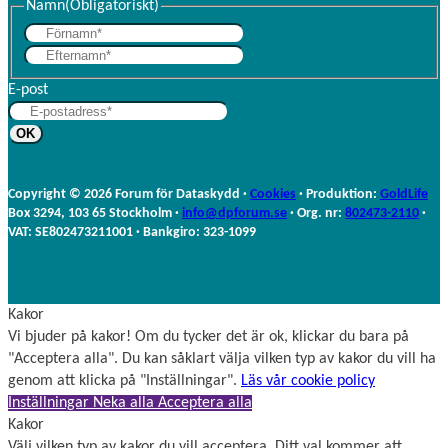
d
o
Namn
(Obligatoriskt)
I
o
F
n
k
E
ö
f
r
E-post
t
n
e
a
r
m
n
n
a
Copyright © 2026 Forum för Dataskydd ·
Cookies
· Produktion:
GoldLife
m
Box 3294, 103 65 Stockholm ·
info@dpforum.se
· Org. nr:
802473-2110
·
n
VAT: SE802473211001 · Bankgiro: 323-1099
Kakor
Vi bjuder på kakor! Om du tycker det är ok, klickar du bara på
"Acceptera alla". Du kan såklart välja vilken typ av kakor du vill ha
genom att klicka på "Inställningar".
Läs vår cookie policy
Inställningar
Neka alla
Acceptera alla
Kakor
Välj vilken typ av kakor du vill acceptera. Ditt val kommer att