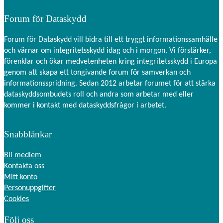
Forum för Dataskydd
Forum för Dataskydd vill bidra till ett tryggt informationssamhälle
och värnar om integritetsskydd idag och i morgon. Vi förstärker,
förenklar och ökar medvetenheten kring integritetsskydd i Europa
genom att skapa ett tongivande forum för samverkan och
informationsspridning. Sedan 2012 arbetar forumet för att stärka
dataskyddsombudets roll och andra som arbetar med eller
kommer i kontakt med dataskyddsfrågor i arbetet.
Nödvändiga
Dessa kakor
går inte att
Snabblänkar
välja bort.
De behövs
Bli medlem
för att
hemsidan
Kontakta oss
över huvud
Mitt konto
taget ska
Personuppgifter
fungera.
Cookies
Följ oss