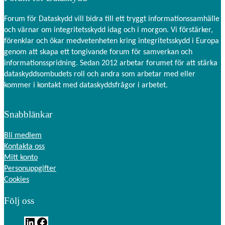
Forum för Dataskydd vill bidra till ett tryggt informationssamhälle
och värnar om integritetsskydd idag och i morgon. Vi förstärker,
förenklar och ökar medvetenheten kring integritetsskydd i Europa
genom att skapa ett tongivande forum för samverkan och
informationsspridning. Sedan 2012 arbetar forumet för att stärka
dataskyddsombudets roll och andra som arbetar med eller
kommer i kontakt med dataskyddsfrågor i arbetet.
Snabblänkar
Bli medlem
Kontakta oss
Mitt konto
Personuppgifter
Cookies
Följ oss
L
F