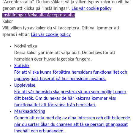
"Acceptera alla". Du kan såklart välja vilken typ av kakor du vill ha
genom att klicka på "Inställningar".
Läs vår cookie policy
Inställningar
Neka alla
Acceptera alla
Kakor
Välj vilken typ av kakor du vill acceptera. Ditt val kommer att
sparas i ett år.
Läs vår cookie policy
Nödvändiga
Dessa kakor går inte att välja bort. De behövs för att
hemsidan över huvud taget ska fungera.
Statistik
För att vi ska kunna förbättra hemsidans funktionalitet och
uppbyggnad, baserat på hur hemsidan används.
Upplevelse
För att vår hemsida ska prestera så bra som möjligt under
ditt besök. Om du nekar de här kakorna kommer viss
funktionalitet att försvinna från hemsidan.
Marknadsföring
Genom att dela med dig av dina intressen och ditt beteende
när du surfar ökar du chansen att få se personligt anpassat
innehåll och erbjudanden.