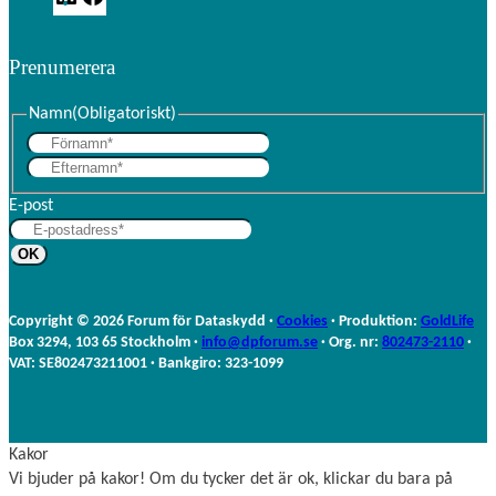
i
a
n
c
Prenumerera
k
e
e
b
d
o
Namn
(Obligatoriskt)
I
o
F
n
k
E
ö
f
r
E-post
t
n
e
a
r
m
n
n
a
Copyright © 2026 Forum för Dataskydd ·
Cookies
· Produktion:
GoldLife
m
Box 3294, 103 65 Stockholm ·
info@dpforum.se
· Org. nr:
802473-2110
·
n
VAT: SE802473211001 · Bankgiro: 323-1099
Kakor
Vi bjuder på kakor! Om du tycker det är ok, klickar du bara på