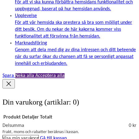
För att vi ska kunna förbättra hemsidans funktionalitet och
uppbyggnad, baserat på hur hemsidan används.
Upplevelse
För att vår hemsida ska prestera så bra som möjligt under
ditt besök. Om du nekar de här kakorna kommer viss
funktionalitet att försvinna från hemsidan.
Marknadsföring
Genom att dela med dig av dina intressen och ditt beteende
när du surfar ökar du chansen att få se personligt anpassat
innehåll och erbjudanden.
Spara
Neka alla
Acceptera alla
Din varukorg
(artiklar: 0)
Produkt
Detaljer
Totalt
Delsumma
0 kr
Produkter
Frakt, moms och rabatter beräknas i kassan.
Visa min varukorg
Gå till kassan