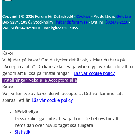
r
m
n
n
a
Copyright © 2026 Forum för Dataskydd ·
Cookies
· Produktion:
GoldLife
m
Box 3294, 103 65 Stockholm ·
info@dpforum.se
· Org. nr:
802473-2110
·
n
VAT: SE802473211001 · Bankgiro: 323-1099
Kakor
Vi bjuder på kakor! Om du tycker det är ok, klickar du bara på
"Acceptera alla". Du kan såklart välja vilken typ av kakor du vill ha
genom att klicka på "Inställningar".
Läs vår cookie policy
Inställningar
Neka alla
Acceptera alla
Kakor
Välj vilken typ av kakor du vill acceptera. Ditt val kommer att
sparas i ett år.
Läs vår cookie policy
Nödvändiga
Dessa kakor går inte att välja bort. De behövs för att
hemsidan över huvud taget ska fungera.
Statistik