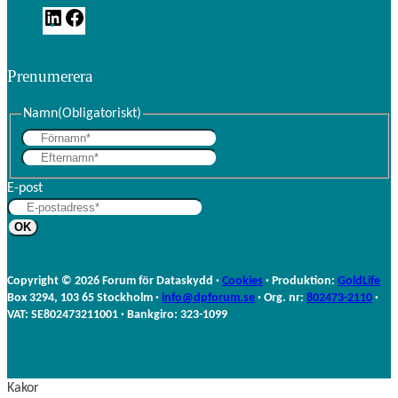
L
F
i
a
n
c
Prenumerera
k
e
e
b
d
o
Namn
(Obligatoriskt)
I
o
F
n
k
E
ö
f
r
E-post
t
n
e
a
r
m
n
n
a
Copyright © 2026 Forum för Dataskydd ·
Cookies
· Produktion:
GoldLife
m
Box 3294, 103 65 Stockholm ·
info@dpforum.se
· Org. nr:
802473-2110
·
n
VAT: SE802473211001 · Bankgiro: 323-1099
Kakor