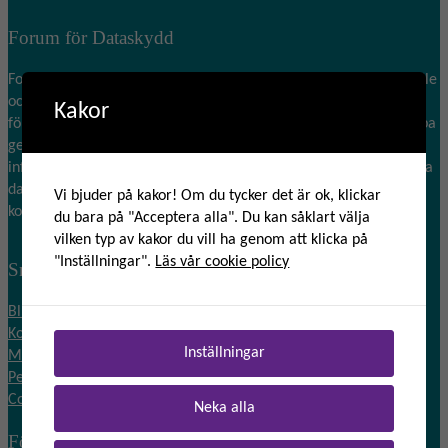
Forum för Dataskydd
Forum för Dataskydd vill bidra till ett tryggt informationssamhälle
och värnar om integritetsskydd idag och i morgon. Vi förstärker,
Kakor
förenklar och ökar medvetenheten kring integritetsskydd i Europa
genom att skapa ett tongivande forum för samverkan och
informationsspridning. Sedan 2012 arbetar forumet för att stärka
dataskyddsombudets roll och andra som arbetar med eller
Vi bjuder på kakor! Om du tycker det är ok, klickar
kommer i kontakt med dataskyddsfrågor i arbetet.
du bara på "Acceptera alla". Du kan såklart välja
vilken typ av kakor du vill ha genom att klicka på
"Inställningar".
Läs vår cookie policy
Snabblänkar
Bli medlem
Kontakta oss
Inställningar
Mitt konto
Personuppgifter
Cookies
Neka alla
Följ oss