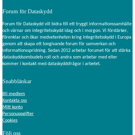
Forum för Dataskydd
Forum för Dataskydd vill bidra till ett tryggt informationssamhälle
och värnar om integritetsskydd idag och i morgon. Vi förstärker,
förenklar och ökar medvetenheten kring integritetsskydd i Europa
genom att skapa ett tongivande forum för samverkan och
informationsspridning. Sedan 2012 arbetar forumet för att stärka
dataskyddsombudets roll och andra som arbetar med eller
kommer i kontakt med dataskyddsfrågor i arbetet.
Nödvändiga
Dessa kakor
går inte att
Snabblänkar
välja bort.
De behövs
Bli medlem
för att
hemsidan
Kontakta oss
över huvud
Mitt konto
taget ska
Personuppgifter
fungera.
Cookies
Följ oss