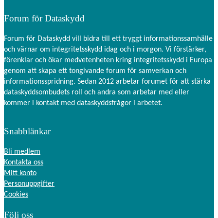
Forum för Dataskydd
Forum för Dataskydd vill bidra till ett tryggt informationssamhälle
och värnar om integritetsskydd idag och i morgon. Vi förstärker,
förenklar och ökar medvetenheten kring integritetsskydd i Europa
genom att skapa ett tongivande forum för samverkan och
informationsspridning. Sedan 2012 arbetar forumet för att stärka
dataskyddsombudets roll och andra som arbetar med eller
kommer i kontakt med dataskyddsfrågor i arbetet.
Nödvändiga
Dessa kakor
går inte att
Snabblänkar
välja bort.
De behövs
Bli medlem
för att
hemsidan
Kontakta oss
över huvud
Mitt konto
taget ska
Personuppgifter
fungera.
Cookies
Följ oss