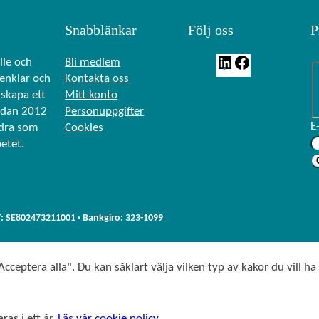
Snabblänkar
Följ oss
P
L
F
lle och
Bli medlem
renklar och
Kontakta oss
i
a
skapa ett
Mitt konto
n
c
edan 2012
Personuppgifter
k
e
E
ndra som
Cookies
e
b
betet.
d
o
I
o
n
k
T: SE802473211001 · Bankgiro: 323-1099
cceptera alla". Du kan såklart välja vilken typ av kakor du vill ha
ras i ett år.
Läs vår cookie policy