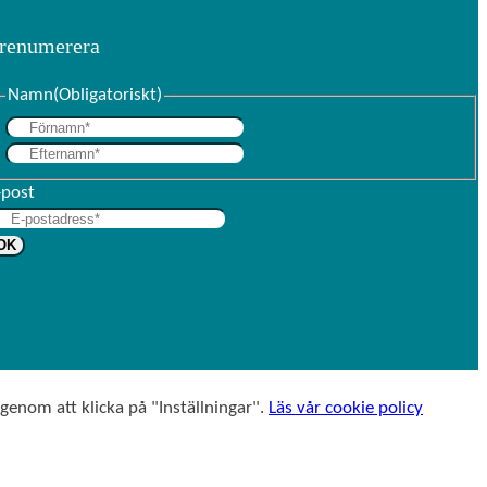
renumerera
Namn
(Obligatoriskt)
F
E
ö
f
r
-post
t
n
e
a
r
m
n
n
a
m
n
 genom att klicka på "Inställningar".
Läs vår cookie policy