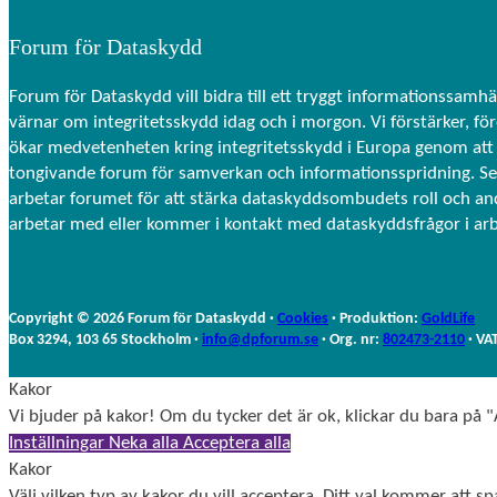
Forum för Dataskydd
Forum för Dataskydd vill bidra till ett tryggt informationssamhä
värnar om integritetsskydd idag och i morgon. Vi förstärker, fö
ökar medvetenheten kring integritetsskydd i Europa genom att 
tongivande forum för samverkan och informationsspridning. S
arbetar forumet för att stärka dataskyddsombudets roll och a
arbetar med eller kommer i kontakt med dataskyddsfrågor i ar
Copyright © 2026 Forum för Dataskydd ·
Cookies
· Produktion:
GoldLife
Box 3294, 103 65 Stockholm ·
info@dpforum.se
· Org. nr:
802473-2110
· VA
Kakor
Vi bjuder på kakor! Om du tycker det är ok, klickar du bara på "A
Inställningar
Neka alla
Acceptera alla
Kakor
Välj vilken typ av kakor du vill acceptera. Ditt val kommer att spa