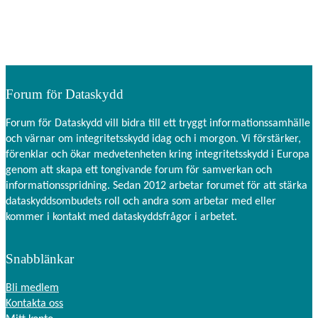
Statistik
För att vi ska
kunna
förbättra
hemsidans
funktionalitet
Forum för Dataskydd
och
uppbyggnad,
baserat på
Forum för Dataskydd vill bidra till ett tryggt informationssamhälle
hur
och värnar om integritetsskydd idag och i morgon. Vi förstärker,
hemsidan
förenklar och ökar medvetenheten kring integritetsskydd i Europa
används.
genom att skapa ett tongivande forum för samverkan och
informationsspridning. Sedan 2012 arbetar forumet för att stärka
dataskyddsombudets roll och andra som arbetar med eller
Upplevelse
kommer i kontakt med dataskyddsfrågor i arbetet.
För att vår
hemsida ska
Snabblänkar
prestera så
bra som
möjligt under
Bli medlem
ditt besök.
Kontakta oss
Om du nekar