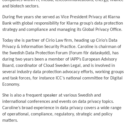
and biotech sectors.
During five years she served as Vice President Privacy at Klarna
Bank with global responsibility for Klarna group’s data protection
strategy and compliance and managing its Global Privacy Office.
Today she is partner of Cirio Law firm, heading up Cirio’s Data
Privacy & Information Security Practice. Caroline is chairman of
the Swedish Data Protection Forum (Forum för dataskydd), has
during two years been a member of IAPP’s European Advisory
Nödvändiga
Board, coordinator of Cloud Sweden Legal, and is involved in
Dessa kakor
several industry data protection advocacy efforts, working groups
går inte att
välja bort.
and task forces, for instance ICC’s national committee for Digital
De behövs
Economy.
för att
hemsidan
She is also a frequent speaker at various Swedish and
över huvud
international conferences and events on data privacy topics.
taget ska
Caroline’s broad experience in data privacy covers a wide range
fungera.
of operational, compliance, regulatory, strategic and policy
matters.