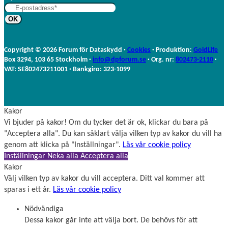
t
n
e
a
r
m
n
n
a
Copyright © 2026 Forum för Dataskydd ·
Cookies
· Produktion:
GoldLife
m
Box 3294, 103 65 Stockholm ·
info@dpforum.se
· Org. nr:
802473-2110
·
n
VAT: SE802473211001 · Bankgiro: 323-1099
Kakor
Vi bjuder på kakor! Om du tycker det är ok, klickar du bara på
"Acceptera alla". Du kan såklart välja vilken typ av kakor du vill ha
genom att klicka på "Inställningar".
Läs vår cookie policy
Inställningar
Neka alla
Acceptera alla
Kakor
Välj vilken typ av kakor du vill acceptera. Ditt val kommer att
sparas i ett år.
Läs vår cookie policy
Nödvändiga
Dessa kakor går inte att välja bort. De behövs för att