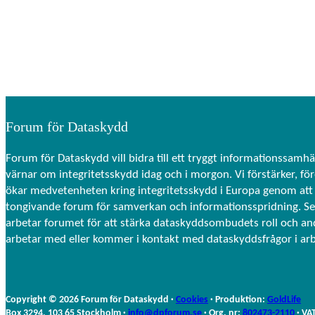
Forum för Dataskydd
Forum för Dataskydd vill bidra till ett tryggt informationssamhä
värnar om integritetsskydd idag och i morgon. Vi förstärker, fö
ökar medvetenheten kring integritetsskydd i Europa genom att 
tongivande forum för samverkan och informationsspridning. S
arbetar forumet för att stärka dataskyddsombudets roll och a
arbetar med eller kommer i kontakt med dataskyddsfrågor i ar
Copyright © 2026 Forum för Dataskydd ·
Cookies
· Produktion:
GoldLife
Box 3294, 103 65 Stockholm ·
info@dpforum.se
· Org. nr:
802473-2110
· VA