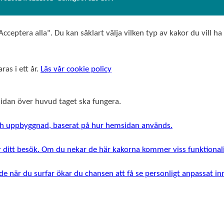
cceptera alla". Du kan såklart välja vilken typ av kakor du vill ha
ras i ett år.
Läs vår cookie policy
msidan över huvud taget ska fungera.
 och uppbyggnad, baserat på hur hemsidan används.
r ditt besök. Om du nekar de här kakorna kommer viss funktionali
e när du surfar ökar du chansen att få se personligt anpassat i