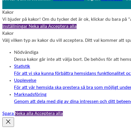
Kakor
Vi bjuder på kakor! Om du tycker det är ok, klickar du bara på "A
Inställningar
Neka alla
Acceptera alla
Kakor
Välj vilken typ av kakor du vill acceptera. Ditt val kommer att spa
Nödvändiga
Dessa kakor går inte att välja bort. De behövs för att he
Statistik
För att vi ska kunna förbättra hemsidans funktionalitet
Upplevelse
För att vår hemsida ska prestera så bra som möjligt unde
Marknadsföring
Genom att dela med dig av dina intressen och ditt beteend
Spara
Neka alla
Acceptera alla