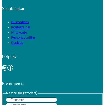
Snabblänkar
Bli medlem
Kontakta oss
Mitt konto
Personuppgifter
Cookies
Följ oss
LinkedIn
Facebook
Prenumerera
Namn
(Obligatoriskt)
F
E
ö