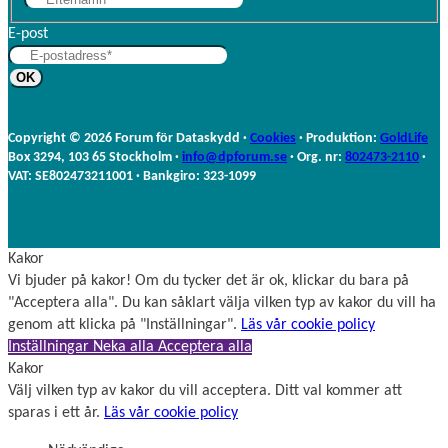
f
r
E-post
t
n
e
a
r
m
n
n
a
Copyright © 2026 Forum för Dataskydd ·
Cookies
· Produktion:
GoldLife
m
Box 3294, 103 65 Stockholm ·
info@dpforum.se
· Org. nr:
802473-2110
·
n
VAT: SE802473211001 · Bankgiro: 323-1099
Kakor
Vi bjuder på kakor! Om du tycker det är ok, klickar du bara på
"Acceptera alla". Du kan såklart välja vilken typ av kakor du vill ha
genom att klicka på "Inställningar".
Läs vår cookie policy
Inställningar
Neka alla
Acceptera alla
Kakor
Välj vilken typ av kakor du vill acceptera. Ditt val kommer att
sparas i ett år.
Läs vår cookie policy