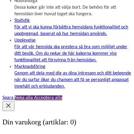
Nödvändiga
Dessa kakor går inte att välja bort. De behövs för att
hemsidan över huvud taget ska fungera.
Statistik
För att vi ska kunna förbättra hemsidans funktionalitet och
uppbyggnad, baserat på hur hemsidan används.
Upplevelse
För att vår hemsida ska prestera så bra som möjligt under
ditt besök. Om du nekar de här kakorna kommer viss
funktionalitet att försvinna från hemsidan.
Marknadsföring
Genom att dela med dig av dina intressen och ditt beteende
när du surfar ökar du chansen att få se personligt anpassat
innehåll och erbjudanden.
Spara
Neka alla
Acceptera alla
Din varukorg
(artiklar: 0)