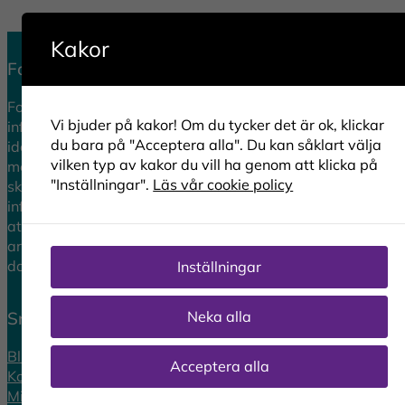
Kakor
Forum för Dataskydd
Forum för Dataskydd vill bidra till ett tryggt
Vi bjuder på kakor! Om du tycker det är ok, klickar
informationssamhälle och värnar om integritetsskydd
du bara på "Acceptera alla". Du kan såklart välja
idag och i morgon. Vi förstärker, förenklar och ökar
vilken typ av kakor du vill ha genom att klicka på
medvetenheten kring integritetsskydd i Europa genom att
"Inställningar".
Läs vår cookie policy
skapa ett tongivande forum för samverkan och
informationsspridning. Sedan 2012 arbetar forumet för
att stärka dataskyddsombudets roll och andra som
arbetar med eller kommer i kontakt med
dataskyddsfrågor i arbetet.
Inställningar
Neka alla
Snabblänkar
Bli medlem
Acceptera alla
Kontakta oss
Mitt konto