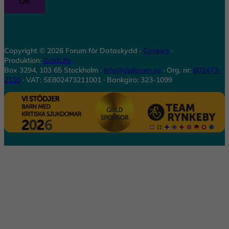
n
s
o
a
t
r
m
i
n
s
k
Copyright © 2026 Forum för Dataskydd ·
Cookies
·
t
Produktion:
GoldLife
)
Box 3294, 103 65 Stockholm ·
info@dpforum.se
· Org. nr:
802473-
2110
· VAT: SE802473211001 · Bankgiro: 323-1099