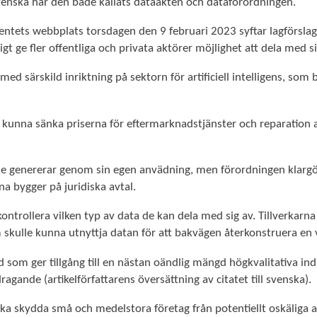
enska har den både kallats dataakten och dataförordningen.
ets webbplats torsdagen den 9 februari 2023 syftar lagförslaget 
igt ge fler offentliga och privata aktörer möjlighet att dela med si
er, med särskild inriktning på sektorn för artificiell intelligens, 
lle kunna sänka priserna för eftermarknadstjänster och reparatio
e genererar genom sin egen anvädning, men förordningen klargör o
erna bygger på juridiska avtal.
ontrollera vilken typ av data de kan dela med sig av. Tillverkarna g
skulle kunna utnyttja datan för att bakvägen återkonstruera en v
som ger tillgång till en nästan oändlig mängd högkvalitativa ind
agande (artikelförfattarens översättning av citatet till svenska).
ska skydda små och medelstora företag från potentiellt oskäliga 