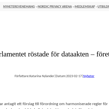
NYHETER
EVENEMANG
NORDIC PRIVACY ARENA
MEDLEMSKAP
UTBILD
lamentet röstade för dataakten – före
Författare:
Katarina Nylander
|
Datum:
2023-02-17
|
Nyheter
 antagit ett förslag till förordning om harmoniserade regler för pr