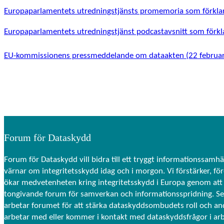
Europaparlamentets utredningstjänsts promemoria som förklar
Europaparlamentets utredningstjänst podcastavsnitt som förkla
EU-kommissionens pressmeddelande om dataakten (22 februar
Forum för Dataskydd
Forum för Dataskydd vill bidra till ett tryggt informationssamhä
värnar om integritetsskydd idag och i morgon. Vi förstärker, fö
ökar medvetenheten kring integritetsskydd i Europa genom att 
tongivande forum för samverkan och informationsspridning. S
arbetar forumet för att stärka dataskyddsombudets roll och a
arbetar med eller kommer i kontakt med dataskyddsfrågor i ar