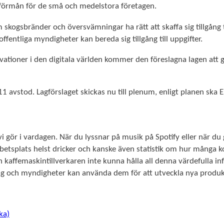
l förmån för de små och medelstora företagen.
 skogsbränder och översvämningar ha rätt att skaffa sig tillgång 
 offentliga myndigheter kan bereda sig tillgång till uppgifter.
ationer i den digitala världen kommer den föreslagna lagen att g
11 avstod. Lagförslaget skickas nu till plenum, enligt planen sk
 gör i vardagen. När du lyssnar på musik på Spotify eller när d
rbetsplats helst dricker och kanske även statistik om hur många
affemaskintillverkaren inte kunna hålla all denna värdefulla in
tag och myndigheter kan använda dem för att utveckla nya produkt
ka)