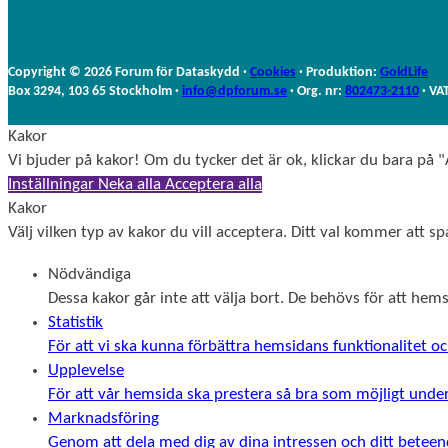
Copyright © 2026 Forum för Dataskydd ·
Cookies
· Produktion:
GoldLife
Box 3294, 103 65 Stockholm ·
info@dpforum.se
· Org. nr:
802473-2110
· VA
Kakor
Vi bjuder på kakor! Om du tycker det är ok, klickar du bara på "A
Inställningar
Neka alla
Acceptera alla
Kakor
Välj vilken typ av kakor du vill acceptera. Ditt val kommer att spa
Nödvändiga
Dessa kakor går inte att välja bort. De behövs för att he
Statistik
För att vi ska kunna förbättra hemsidans funktionalitet
Upplevelse
För att vår hemsida ska prestera så bra som möjligt unde
Marknadsföring
Genom att dela med dig av dina intressen och ditt beteend