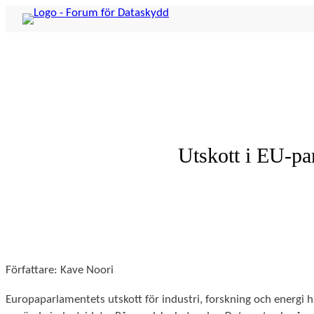
Hoppa
till
innehåll
Utskott i EU-par
Författare: Kave Noori
Europaparlamentets utskott för industri, forskning och energi har