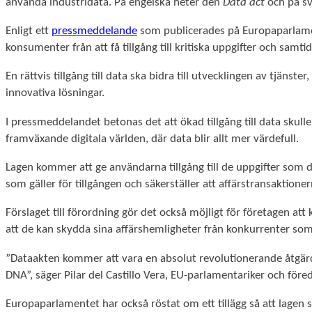
använda industridata. På engelska heter den
Data act
och på sv
Enligt ett
pressmeddelande
som publicerades på Europaparlament
konsumenter från att få tillgång till kritiska uppgifter och samtid
En rättvis tillgång till data ska bidra till utvecklingen av tjänst
innovativa lösningar.
I pressmeddelandet betonas det att ökad tillgång till data sku
framväxande digitala världen, där data blir allt mer värdefull.
Lagen kommer att ge användarna tillgång till de uppgifter som d
som gäller för tillgången och säkerställer att affärstransaktion
Förslaget till förordning gör det också möjligt för företagen att k
att de kan skydda sina affärshemligheter från konkurrenter som 
”Dataakten kommer att vara en absolut revolutionerande åtgärd 
DNA”, säger Pilar del Castillo Vera, EU-parlamentariker och föredr
Europaparlamentet har också röstat om ett tillägg så att lagen 