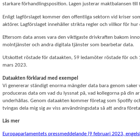
starkare förhandlingsposition. Lagen justerar maktbalansen til
Enligt lagförslaget kommer den offentliga sektorn vid kriser som
aktörer. Lagförslaget innehåller strikta regler och villkor för hur
Eftersom data anses vara den viktigaste drivkraften bakom innov
molntjänster och andra digitala tjänster som bearbetar data.
Utskottet röstade för dataakten, 59 ledamöter röstade för och 
mars 2023.
Dataakten förklarad med exempel
Vi genererar ständigt enorma mängder data bara genom saker vi
produceras data om vad du lyssnat på, vad kollegorna på din a
underhållas. Genom dataakten kommer företag som Spotify och k
tvingas dela mig sig av viss användningsdata så att andra före
Läs mer
Europaparlamentets pressmeddelande (9 februari 2023, engels