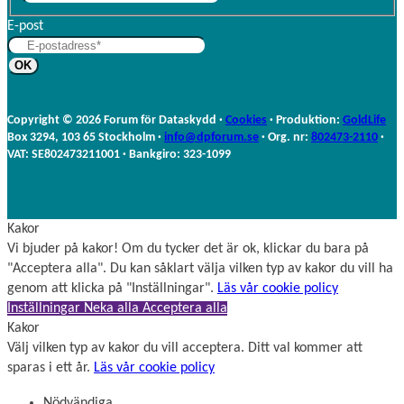
f
r
E-post
t
n
e
a
r
m
n
n
a
Copyright © 2026 Forum för Dataskydd ·
Cookies
· Produktion:
GoldLife
m
Box 3294, 103 65 Stockholm ·
info@dpforum.se
· Org. nr:
802473-2110
·
n
VAT: SE802473211001 · Bankgiro: 323-1099
Kakor
Vi bjuder på kakor! Om du tycker det är ok, klickar du bara på
"Acceptera alla". Du kan såklart välja vilken typ av kakor du vill ha
genom att klicka på "Inställningar".
Läs vår cookie policy
Inställningar
Neka alla
Acceptera alla
Kakor
Välj vilken typ av kakor du vill acceptera. Ditt val kommer att
sparas i ett år.
Läs vår cookie policy
Nödvändiga