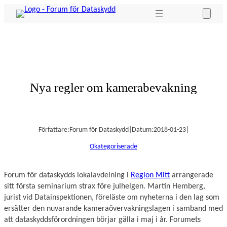
Hoppa
till
innehåll
Nya regler om kamerabevakning
Författare:
Forum för Dataskydd
|
Datum:
2018-01-23
|
Okategoriserade
Forum för dataskydds lokalavdelning i
Region Mitt
arrangerade
sitt första seminarium strax före julhelgen. Martin Hemberg,
jurist vid Datainspektionen, föreläste om nyheterna i den lag som
ersätter den nuvarande kameraövervakningslagen i samband med
att dataskyddsförordningen börjar gälla i maj i år. Forumets