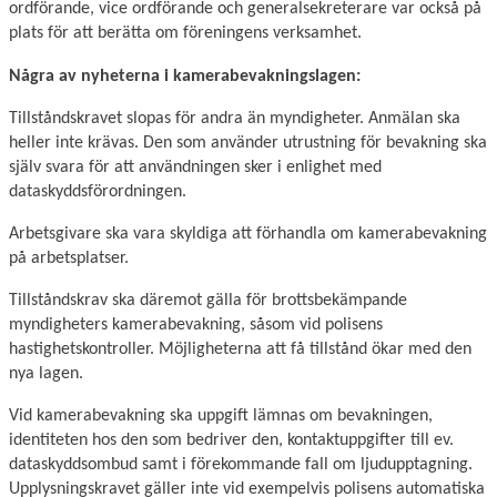
ordförande, vice ordförande och generalsekreterare var också på
plats för att berätta om föreningens verksamhet.
Några av nyheterna i kamerabevakningslagen:
Tillståndskravet slopas för andra än myndigheter. Anmälan ska
heller inte krävas. Den som använder utrustning för bevakning ska
själv svara för att användningen sker i enlighet med
dataskyddsförordningen.
Arbetsgivare ska vara skyldiga att förhandla om kamerabevakning
på arbetsplatser.
Tillståndskrav ska däremot gälla för brottsbekämpande
myndigheters kamerabevakning, såsom vid polisens
hastighetskontroller. Möjligheterna att få tillstånd ökar med den
nya lagen.
Vid kamerabevakning ska uppgift lämnas om bevakningen,
identiteten hos den som bedriver den, kontaktuppgifter till ev.
dataskyddsombud samt i förekommande fall om ljudupptagning.
Upplysningskravet gäller inte vid exempelvis polisens automatiska