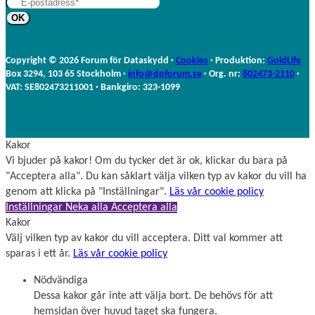
e
a
r
m
n
n
a
Copyright © 2026 Forum för Dataskydd ·
Cookies
· Produktion:
GoldLife
m
Box 3294, 103 65 Stockholm ·
info@dpforum.se
· Org. nr:
802473-2110
·
n
VAT: SE802473211001 · Bankgiro: 323-1099
Kakor
Vi bjuder på kakor! Om du tycker det är ok, klickar du bara på
"Acceptera alla". Du kan såklart välja vilken typ av kakor du vill ha
genom att klicka på "Inställningar".
Läs vår cookie policy
Inställningar
Neka alla
Acceptera alla
Kakor
Välj vilken typ av kakor du vill acceptera. Ditt val kommer att
sparas i ett år.
Läs vår cookie policy
Nödvändiga
Dessa kakor går inte att välja bort. De behövs för att
hemsidan över huvud taget ska fungera.