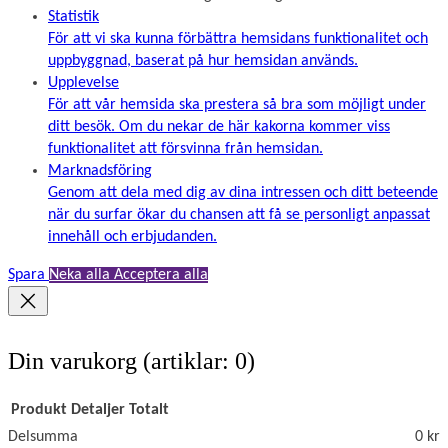
Statistik
För att vi ska kunna förbättra hemsidans funktionalitet och
uppbyggnad, baserat på hur hemsidan används.
Upplevelse
För att vår hemsida ska prestera så bra som möjligt under
ditt besök. Om du nekar de här kakorna kommer viss
funktionalitet att försvinna från hemsidan.
Marknadsföring
Genom att dela med dig av dina intressen och ditt beteende
när du surfar ökar du chansen att få se personligt anpassat
innehåll och erbjudanden.
Spara
Neka alla
Acceptera alla
Din varukorg
(artiklar: 0)
Produkt
Detaljer
Totalt
Delsumma
0 kr