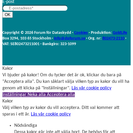
E-post
t
n
e
a
OK
r
m
n
n
a
Copyright © 2026 Forum för Dataskydd ·
Cookies
· Produktion:
GoldLife
m
Box 3294, 103 65 Stockholm ·
info@dpforum.se
· Org. nr:
802473-2110
·
n
VAT: SE802473211001 · Bankgiro: 323-1099
Kakor
Vi bjuder på kakor! Om du tycker det är ok, klickar du bara på
"Acceptera alla". Du kan såklart välja vilken typ av kakor du vill ha
genom att klicka på "Inställningar".
Läs vår cookie policy
Inställningar
Neka alla
Acceptera alla
Kakor
Välj vilken typ av kakor du vill acceptera. Ditt val kommer att
sparas i ett år.
Läs vår cookie policy
Nödvändiga
Dessa kakor går inte att välja bort. De behövs för att