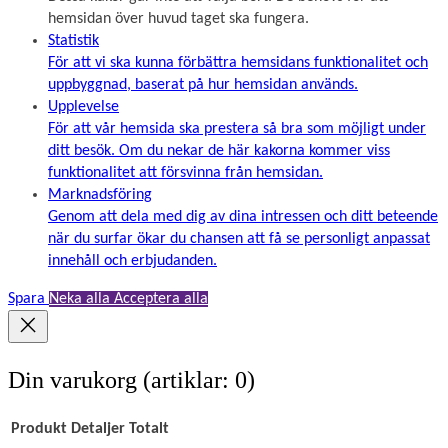
hemsidan över huvud taget ska fungera.
Statistik
För att vi ska kunna förbättra hemsidans funktionalitet och
uppbyggnad, baserat på hur hemsidan används.
Upplevelse
För att vår hemsida ska prestera så bra som möjligt under
ditt besök. Om du nekar de här kakorna kommer viss
funktionalitet att försvinna från hemsidan.
Marknadsföring
Genom att dela med dig av dina intressen och ditt beteende
när du surfar ökar du chansen att få se personligt anpassat
innehåll och erbjudanden.
Spara
Neka alla
Acceptera alla
Din varukorg
(artiklar: 0)
Produkt
Detaljer
Totalt