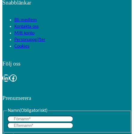
Snabblänkar
Bli medlem
Kontakta oss
Mitt konto
Personuppgifter
Cookies
Följ oss
LinkedIn
Facebook
Prenumerera
Namn
(Obligatoriskt)
F
E
ö
f
r