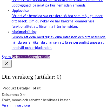
För att vi ska kunna förbättra hemsidans funktionalitet och
uppbyggnad, baserat på hur hemsidan används.
Upplevelse
För att vår hemsida ska prestera så bra som möjligt under
ditt besök. Om du nekar de här kakorna kommer viss
funktionalitet att försvinna från hemsidan.
Marknadsföring
Genom att dela med dig av dina intressen och ditt beteende
när du surfar ökar du chansen att få se personligt anpassat
innehåll och erbjudanden.
Spara
Neka alla
Acceptera alla
Din varukorg
(artiklar: 0)
Produkt
Detaljer
Totalt
Delsumma
0 kr
Produkter
Frakt, moms och rabatter beräknas i kassan.
Visa min varukorg
i