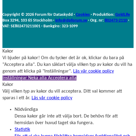
n
n
a
Copyright © 2026 Forum för Dataskydd ·
Cookies
· Produktion:
GoldLife
m
Box 3294, 103 65 Stockholm ·
info@dpforum.se
· Org. nr:
802473-2110
·
n
VAT: SE802473211001 · Bankgiro: 323-1099
Kakor
Vi bjuder på kakor! Om du tycker det är ok, klickar du bara på
"Acceptera alla". Du kan såklart välja vilken typ av kakor du vill ha
genom att klicka på "Inställningar".
Läs vår cookie policy
Inställningar
Neka alla
Acceptera alla
Kakor
Välj vilken typ av kakor du vill acceptera. Ditt val kommer att
sparas i ett år.
Läs vår cookie policy
Nödvändiga
Dessa kakor går inte att välja bort. De behövs för att
hemsidan över huvud taget ska fungera.
Statistik