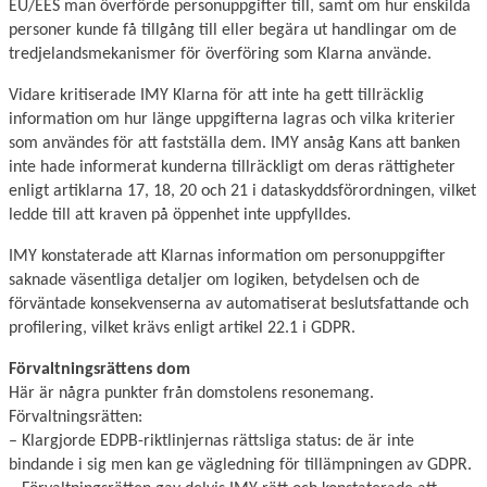
EU/EES man överförde personuppgifter till, samt om hur enskilda
personer kunde få tillgång till eller begära ut handlingar om de
tredjelandsmekanismer för överföring som Klarna använde.
Vidare kritiserade IMY Klarna för att inte ha gett tillräcklig
information om hur länge uppgifterna lagras och vilka kriterier
som användes för att fastställa dem. IMY ansåg Kans att banken
inte hade informerat kunderna tillräckligt om deras rättigheter
enligt artiklarna 17, 18, 20 och 21 i dataskyddsförordningen, vilket
ledde till att kraven på öppenhet inte uppfylldes.
IMY konstaterade att Klarnas information om personuppgifter
saknade väsentliga detaljer om logiken, betydelsen och de
förväntade konsekvenserna av automatiserat beslutsfattande och
profilering, vilket krävs enligt artikel 22.1 i GDPR.
Förvaltningsrättens dom
Här är några punkter från domstolens resonemang.
Förvaltningsrätten:
– Klargjorde EDPB-riktlinjernas rättsliga status: de är inte
bindande i sig men kan ge vägledning för tillämpningen av GDPR.