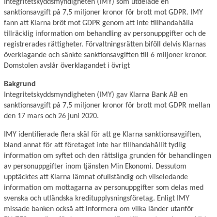
Integritetskyddsmyndigheten (IMY) som utdelade en
sanktionsavgift på 7,5 miljoner kronor för brott mot GDPR. IMY
fann att Klarna bröt mot GDPR genom att inte tillhandahålla
tillräcklig information om behandling av personuppgifter och de
registrerades rättigheter. Förvaltningsrätten biföll delvis Klarnas
överklagande och sänkte sanktionsavgiften till 6 miljoner kronor.
Domstolen avslår överklagandet i övrigt
Bakgrund
Integritetskyddsmyndigheten (IMY) gav Klarna Bank AB en
sanktionsavgift på 7,5 miljoner kronor för brott mot GDPR mellan
den 17 mars och 26 juni 2020.
IMY identifierade flera skäl för att ge Klarna sanktionsavgiften,
bland annat för att företaget inte har tillhandahållit tydlig
information om syftet och den rättsliga grunden för behandlingen
av personuppgifter inom tjänsten Min Ekonomi. Dessutom
upptäcktes att Klarna lämnat ofullständig och vilseledande
information om mottagarna av personuppgifter som delas med
svenska och utländska kreditupplysningsföretag. Enligt IMY
missade banken också att informera om vilka länder utanför