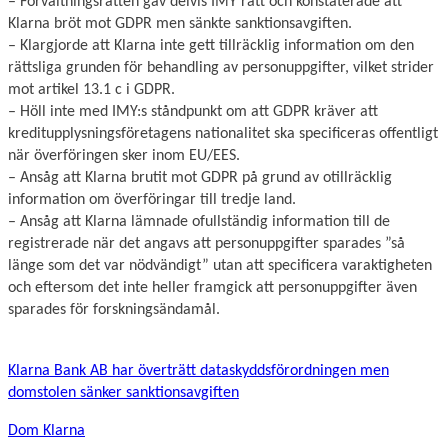
– Förvaltningsrätten gav delvis IMY rätt och konstaterade att
Klarna bröt mot GDPR men sänkte sanktionsavgiften.
– Klargjorde att Klarna inte gett tillräcklig information om den
rättsliga grunden för behandling av personuppgifter, vilket strider
mot artikel 13.1 c i GDPR.
– Höll inte med IMY:s ståndpunkt om att GDPR kräver att
kreditupplysningsföretagens nationalitet ska specificeras offentligt
när överföringen sker inom EU/EES.
– Ansåg att Klarna brutit mot GDPR på grund av otillräcklig
information om överföringar till tredje land.
– Ansåg att Klarna lämnade ofullständig information till de
registrerade när det angavs att personuppgifter sparades ”så
länge som det var nödvändigt” utan att specificera varaktigheten
och eftersom det inte heller framgick att personuppgifter även
sparades för forskningsändamål.
Klarna Bank AB har överträtt dataskyddsförordningen men
domstolen sänker sanktionsavgiften
Dom Klarna