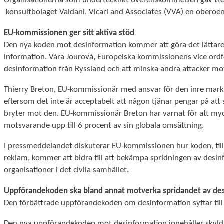
Organisationerna som undertecknat överenskommelsen gav tre ak
konsultbolaget Valdani, Vicari and Associates (VVA) en oberoende
EU-kommissionen ger sitt aktiva stöd
Statistik
För att vi ska
Den nya koden mot desinformation kommer att göra det lättare fö
kunna
information. Vára Jourová, Europeiska kommissionens vice ordf
förbättra
desinformation från Ryssland och att minska andra attacker mo
hemsidans
funktionalitet
Thierry Breton, EU-kommissionär med ansvar för den inre markna
och
eftersom det inte är acceptabelt att någon tjänar pengar på a
uppbyggnad,
bryter mot den. EU-kommissionär Breton har varnat för att mycke
baserat på
motsvarande upp till 6 procent av sin globala omsättning.
hur
hemsidan
I pressmeddelandet diskuterar EU-kommissionen hur koden, til
används.
reklam, kommer att bidra till att bekämpa spridningen av desin
organisationer i det civila samhället.
Upplevelse
Uppförandekoden ska bland annat motverka spridandet av de
För att vår
Den förbättrade uppförandekoden om desinformation syftar till 
hemsida ska
prestera så
Den nya uppförandekoden mot desinformation innehåller skyldi