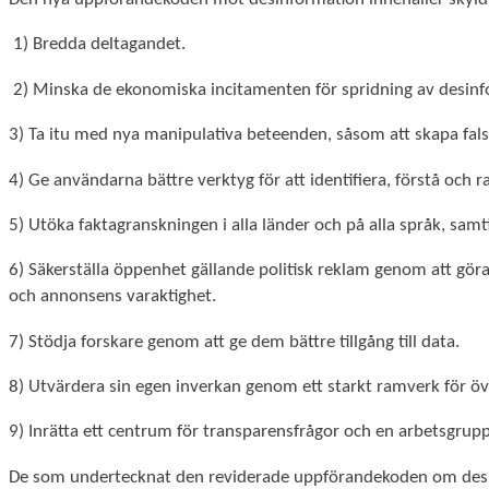
bra som
möjligt
1) Bredda deltagandet.
under ditt
besök. Om
2) Minska de ekonomiska incitamenten för spridning av desinfor
du nekar de
här kakorna
3) Ta itu med nya manipulativa beteenden, såsom att skapa fals
kommer viss
funktionalitet
4) Ge användarna bättre verktyg för att identifiera, förstå och 
att försvinna
från
5) Utöka faktagranskningen i alla länder och på alla språk, samtid
hemsidan.
6) Säkerställa öppenhet gällande politisk reklam genom att gör
och annonsens varaktighet.
Marknadsföring
Genom att dela
7) Stödja forskare genom att ge dem bättre tillgång till data.
med dig av dina
intressen och
8) Utvärdera sin egen inverkan genom ett starkt ramverk för ö
ditt beteende
när du surfar
9) Inrätta ett centrum för transparensfrågor och en arbetsgrup
ökar du chansen
att få se
De som undertecknat den reviderade uppförandekoden om desi