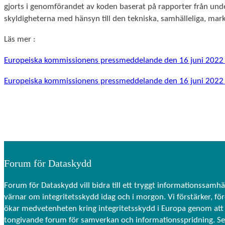
personligt
gjorts i genomförandet av koden baserat på rapporter från un
anpassat
skyldigheterna med hänsyn till den tekniska, samhälleliga, mar
innehåll och
erbjudanden.
Läs mer :
Europeiska kommissionens pressmeddelande den 16 juni 2022 
Europeiska kommissionens pressmeddelande den 16 juni 2022 
Forum för Dataskydd
Forum för Dataskydd vill bidra till ett tryggt informationssamhä
värnar om integritetsskydd idag och i morgon. Vi förstärker, fö
ökar medvetenheten kring integritetsskydd i Europa genom att 
tongivande forum för samverkan och informationsspridning. S