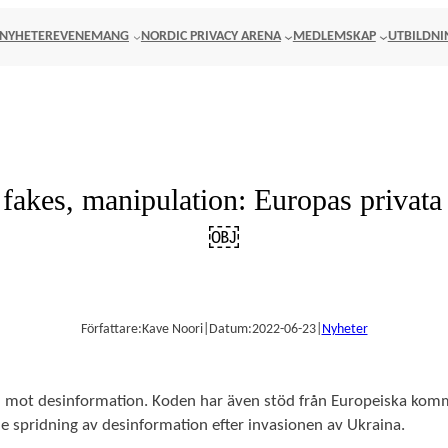
NYHETER
EVENEMANG
NORDIC PRIVACY ARENA
MEDLEMSKAP
UTBILDNI
akes, manipulation: Europas privata
￼
Författare:
Kave Noori
|
Datum:
2022-06-23
|
Nyheter
d mot desinformation. Koden har även stöd från Europeiska kom
e spridning av desinformation efter invasionen av Ukraina.