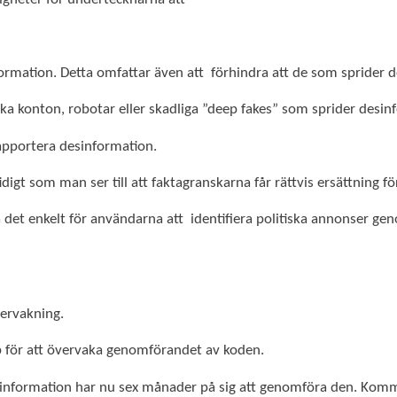
mation. Detta omfattar även att förhindra att de som sprider de
ka konton, robotar eller skadliga ”deep fakes” som sprider desin
rapportera desinformation.
igt som man ser till att faktagranskarna får rättvis ersättning för
a det enkelt för användarna att identifiera politiska annonser g
vervakning.
p för att övervaka genomförandet av koden.
nformation har nu sex månader på sig att genomföra den. Komm