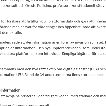
törer i uppdrag att leda arbetet med att se över och förhandla
 konsult och Oreste Pollicino, professor i konstitutionell rätt v
r forskare att få tillgång till plattformsdata och göra att inneh
örande med ansvar för värderingar och öppenhet, sade att övere
t demokratin.
den, sade att desinformation är en form av invasion av nätet. Ha
tt sprida desinformation. Den nya uppförandekoden, som understö
t stora plattformar som inte vidtar lämpliga åtgärder för att st
lsammans med den nya rättsakten om digitala tjänster (DSA) och 
formation i EU. Bland de 34 undertecknarna finns stora onlinepl
sinformation
att avhjälpa bristerna i den tidigare koden, med starkare och me
gheter för undertecknarna att