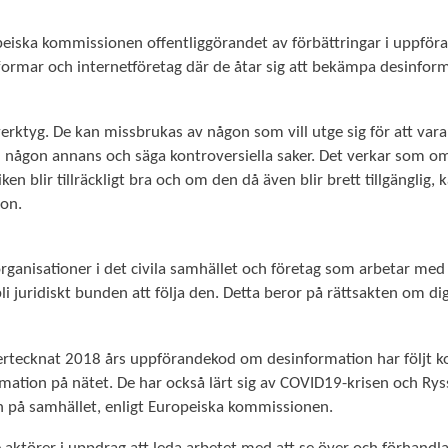
eiska kommissionen offentliggörandet av förbättringar i uppfö
ormar och internetföretag där de åtar sig att bekämpa desinforma
erktyg. De kan missbrukas av någon som vill utge sig för att vara
ed någon annans och säga kontroversiella saker. Det verkar som 
ken blir tillräckligt bra och om den då även blir brett tillgänglig
ion.
anisationer i det civila samhället och företag som arbetar med di
idiskt bunden att följa den. Detta beror på rättsakten om digit
rtecknat 2018 års uppförandekod om desinformation har följt k
formation på nätet. De har också lärt sig av COVID19-krisen och
n på samhället, enligt Europeiska kommissionen.