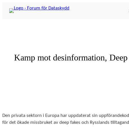
Hoppa
till
innehåll
Kamp mot desinformation, Deep f
Den privata sektorn i Europa har uppdaterat sin uppförandeko
för det ökade missbruket av deep fakes och Rysslands tilltagand