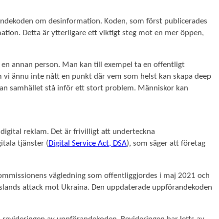
randekoden om desinformation. Koden, som först publicerades
tion. Detta är ytterligare ett viktigt steg mot en mer öppen,
 en annan person. Man kan till exempel ta en offentligt
om vi ännu inte nått en punkt där vem som helst kan skapa deep
, kan samhället stå inför ett stort problem. Människor kan
gital reklam. Det är frivilligt att underteckna
ala tjänster (
Digital Service Act, DSA
), som säger att företag
ommissionens vägledning som offentliggjordes i maj 2021 och
 Rysslands attack mot Ukraina. Den uppdaterade uppförandekoden