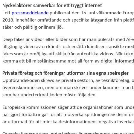
Nyckelaktörer samverkar för ett tryggt internet
I ett
pressmeddelande
publicerat den 16 juni välkomnade Europ
2018, innehåller omfattande och specifika åtaganden från plattf
säker och pålitlig onlinemiljö.
Deep fakes är videor eller bilder som har manipulerats med AI-v
tillgänglig video av en kändis och ersätta kändisens ansikte m
fakes som är omöjliga att skilja från autentiska videos. När tekni
komma att bli misstänksamma mot all form av digital informat
Privata företag och föreningar utformar sina egna spelregler
Nödvändiga
Uppförandekoden skrevs av privata sektorn, av teknikföretag, org
Dessa kakor
överenskommelsen, men om man skriver under kommer man bli jur
går inte att
som har undertecknat koden måste följa den.
välja bort.
De behövs
Europeiska kommissionen säger att de organisationer som unde
för att
hemsidan
har gjort förbättringar för att motverka spridningen av desin
över huvud
är utformad för att minska desinformationens negativa inverka
taget ska
fungera.