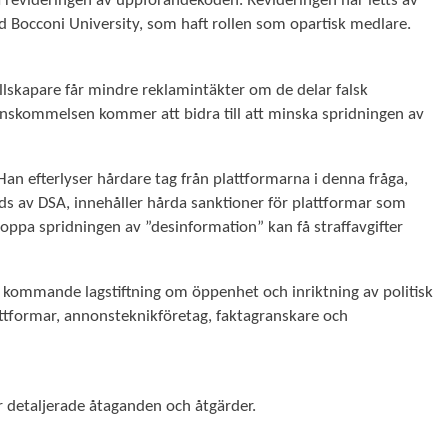
 revideringen av uppförandekoden. Revideringen har letts av
id Bocconi University, som haft rollen som opartisk medlare.
ållskapare får mindre reklamintäkter om de delar falsk
nskommelsen kommer att bidra till att minska spridningen av
n efterlyser hårdare tag från plattformarna i denna fråga,
ds av DSA, innehåller hårda sanktioner för plattformar som
oppa spridningen av ”desinformation” kan få straffavgifter
kommande lagstiftning om öppenhet och inriktning av politisk
attformar, annonsteknikföretag, faktagranskare och
r detaljerade åtaganden och åtgärder.