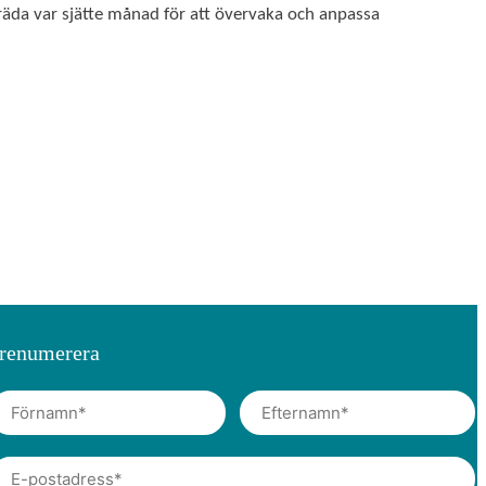
äda var sjätte månad för att övervaka och anpassa
renumerera
m
E
f