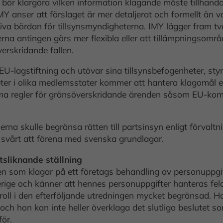
 bör klargöra vilken information klagande måste tillhanda
. IMY anser att förslaget är mer detaljerat och formellt 
iva bördan för tillsynsmyndigheterna. IMY lägger fram tv
lerna antingen görs mer flexibla eller att tillämpnings
rskridande fallen.
U-lagstiftning och utövar sina tillsynsbefogenheter, styr
er i olika medlemsstater kommer att hantera klagomål enl
mma regler för gränsöverskridande ärenden såsom EU-ko
na skulle begränsa rätten till partsinsyn enligt förvaltn
 svårt att förena med svenska grundlagar.
tsliknande ställning
den som klagar på ett företags behandling av personuppgi
rige och känner att hennes personuppgifter hanteras fela
roll i den efterföljande utredningen mycket begränsad. Hon 
 och hon kan inte heller överklaga det slutliga beslutet 
ör.