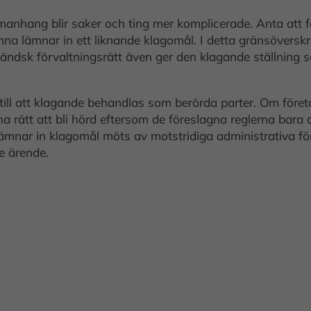
mmanhang blir saker och ting mer komplicerade. Anta att f
lämnar in ett liknande klagomål. I detta gränsöverskrida
ländsk förvaltningsrätt även ger den klagande ställning s
till att klagande behandlas som berörda parter. Om föret
 rätt att bli hörd eftersom de föreslagna reglerna bara om
om lämnar in klagomål möts av motstridiga administrativa
e ärende.