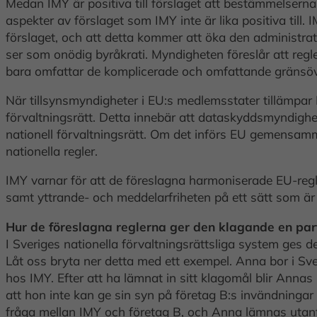
Medan IMY är positiva till förslaget att bestämmelserna
aspekter av förslaget som IMY inte är lika positiva till
förslaget, och att detta kommer att öka den administrat
ser som onödig byråkrati. Myndigheten föreslår att reg
bara omfattar de komplicerade och omfattande gränsöve
När tillsynsmyndigheter i EU:s medlemsstater tillämpar E
förvaltningsrätt. Detta innebär att dataskyddsmyndighet
nationell förvaltningsrätt. Om det införs EU gemensa
nationella regler.
IMY varnar för att de föreslagna harmoniserade EU-regler
samt yttrande- och meddelarfriheten på ett sätt som är
Hur de föreslagna reglerna ger den klagande en par
I Sveriges nationella förvaltningsrättsliga system ges 
Låt oss bryta ner detta med ett exempel. Anna bor i Sve
hos IMY. Efter att ha lämnat in sitt klagomål blir Annas 
att hon inte kan ge sin syn på företag B:s invändningar
fråga mellan IMY och företag B, och Anna lämnas utanf