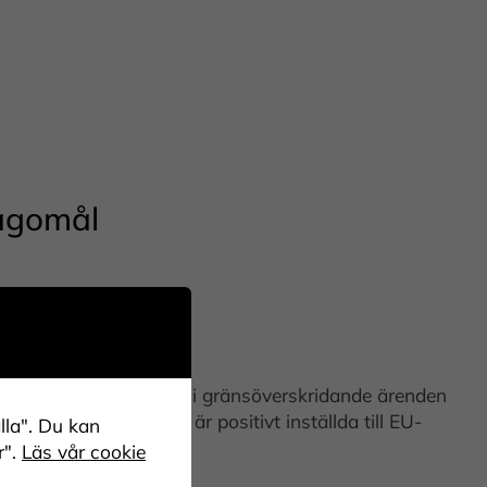
agomål
rande förfaranderegler i gränsöverskridande ärenden
om IMY i allmänhet är positivt inställda till EU-
lla". Du kan
r".
Läs vår cookie