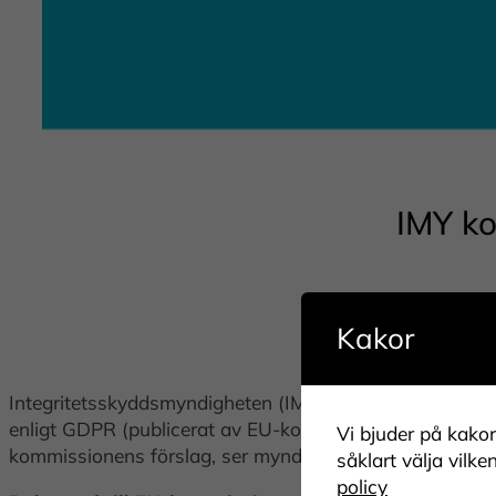
IMY k
Kakor
Integritetsskyddsmyndigheten (IMY) har yttrat sig över
enligt GDPR (publicerat av EU-kommissionen i juli 2023)
Vi bjuder på kakor
kommissionens förslag, ser myndigheten vissa problem
såklart välja vilke
policy