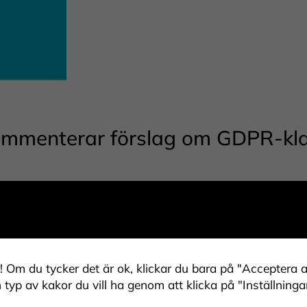
ommenterar förslag om GDPR-kl
Författare:
Kave Noori
|
Datum:
2023-10-30
|
Nyheter
 EU-kommissionens förslag till förordning med komplette
. IMY:s remissvar publicerades den 20 oktober 2023. Även 
! Om du tycker det är ok, klickar du bara på "Acceptera a
.
n typ av kakor du vill ha genom att klicka på "Inställninga