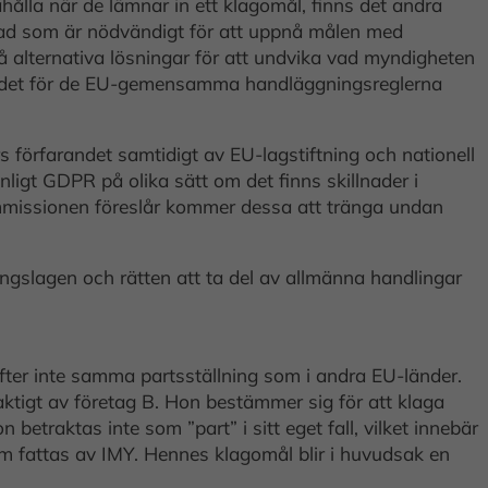
hålla när de lämnar in ett klagomål, finns det andra
än vad som är nödvändigt för att uppnå målen med
å alternativa lösningar för att undvika vad myndigheten
området för de EU-gemensamma handläggningsreglerna
s förfarandet samtidigt av EU-lagstiftning och nationell
igt GDPR på olika sätt om det finns skillnader i
mmissionen föreslår kommer dessa att tränga undan
ingslagen och rätten att ta del av allmänna handlingar
fter inte samma partsställning som i andra EU-länder.
ktigt av företag B. Hon bestämmer sig för att klaga
betraktas inte som ”part” i sitt eget fall, vilket innebär
som fattas av IMY. Hennes klagomål blir i huvudsak en