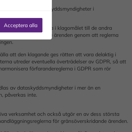
ska hanteras av dataskyddsmyndigheter i
t EU-land.
Acceptera alla
viktigaste punkterna i klagomålet till de andra
en av gränsöverskridande ärenden genom att reglerna
ingen.
la att den klagande ges rätten att vara delaktig i
terna utreder eventuella överträdelser av GDPR, så att
tt harmonisera förfarandereglerna i GDPR som rör
ndlas av dataskyddsmyndigheter i mer än en
n, påverkas inte.
tiva verksamhet och också utgör en av dess största
 handläggningsreglerna för gränsöverskridande ärenden.