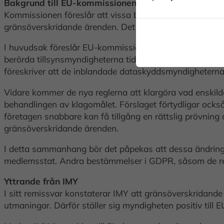
Bakgrund till EU-kommissionens förslag
Kommissionen föreslår att vissa bestämmelser i GDPR s
gränsöverskridande ärenden. Det vill säga när ett till
I huvudsak föreslår EU-kommissionen att den ansvariga 
berörda tillsynsmyndigheterna tidigt i processen. De ny
föreskriver att de inblandade dataskyddsmyndighetern
Vidare kommer de nya reglerna att klargöra vad enskilda
behandlingen av klagomålet. Förslaget förtydligar ocks
företagen snabbare kan få tillgång en rättslig prövning
gränsöverskridande ärenden.
I detta sammanhang bör det påpekas att dessa ändringa
medlemsstat. Andra bestämmelser i GDPR, såsom de registr
Yttrande från IMY
I sitt remissvar konstaterar IMY att gränsöverskridan
utmaningar. Därför ställer sig myndigheten positiv til