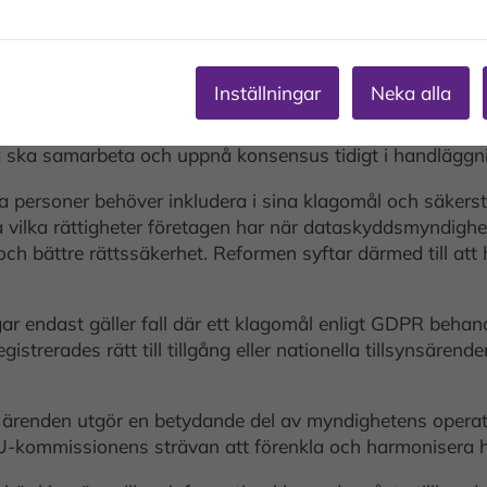
ka omarbetas. Det gäller reglerna för hur ett klagomål 
synsärende hanteras av dataskyddsmyndigheter i mer än et
Inställningar
Neka alla
tillsynsmyndigheten ska skicka en sammanfattning av de 
a bestämmelserna syftar till att effektivisera hantering
a ska samarbeta och uppnå konsensus tidigt i handläggn
 personer behöver inkludera i sina klagomål och säkerstäl
å vilka rättigheter företagen har när dataskyddsmyndighe
 och bättre rättssäkerhet. Reformen syftar därmed till a
r endast gäller fall där ett klagomål enligt GDPR beha
erades rätt till tillgång eller nationella tillsynsärende
de ärenden utgör en betydande del av myndighetens opera
l EU-kommissionens strävan att förenkla och harmonisera