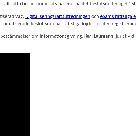
t att fatta beslut om insats baserat på det beslutsunderlaget? S
atiserad väg.
Digitaliseringsrättsutredningen
och
eSams rättsliga 
tomatiserade beslut som har rättsliga föjder för den registrerad
a bestämmelser om informationsgivning.
Kari Laumann
, jurist vi