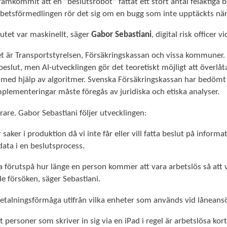
mkommit att en ”beslutsrobot” fattat ett stort antal felaktiga b
rbetsförmedlingen rör det sig om en bugg som inte upptäckts när
slutet var maskinellt, säger
Gabor Sebastiani
, digital risk officer
 är Transportstyrelsen, Försäkringskassan och vissa kommuner. B
e beslut, men AI-utvecklingen gör det teoretiskt möjligt att öve
med hjälp av algoritmer. Svenska Försäkringskassan har bedömt a
plementeringar måste föregås av juridiska och etiska analyser.
rare. Gabor Sebastiani följer utvecklingen:
 saker i produktion då vi inte får eller vill fatta beslut på infor
data i en beslutsprocess.
 förutspå hur länge en person kommer att vara arbetslös så att vi t
 de försöken, säger Sebastiani.
alningsförmåga utifrån vilka enheter som används vid låneansö
ersoner som skriver in sig via en iPad i regel är arbetslösa kort