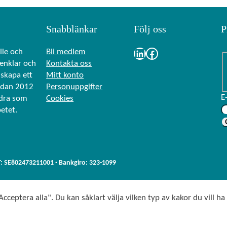
Snabblänkar
Följ oss
P
LinkedIn
Facebook
lle och
Bli medlem
renklar och
Kontakta oss
skapa ett
Mitt konto
edan 2012
Personuppgifter
E
ndra som
Cookies
betet.
T: SE802473211001 · Bankgiro: 323-1099
cceptera alla". Du kan såklart välja vilken typ av kakor du vill ha