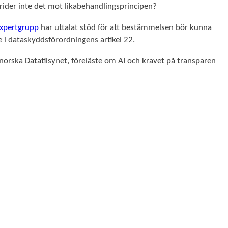
trider inte det mot likabehandlingsprincipen?
expertgrupp
har uttalat stöd för att bestämmelsen bör kunna
e i dataskyddsförordningens artikel 22.
d norska Datatilsynet, föreläste om AI och kravet på transparen