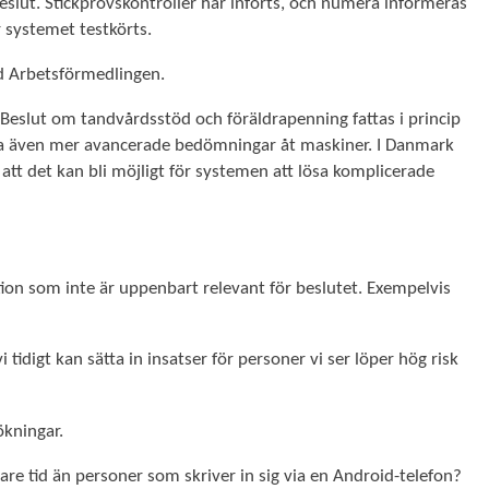
eslut. Stickprovskontroller har införts, och numera informeras
 systemet testkörts.
 vid Arbetsförmedlingen.
eslut om tandvårdsstöd och föräldrapenning fattas i princip
rlåta även mer avancerade bedömningar åt maskiner. I Danmark
tt det kan bli möjligt för systemen att lösa komplicerade
mation som inte är uppenbart relevant för beslutet. Exempelvis
idigt kan sätta in insatser för personer vi ser löper hög risk
kningar.
are tid än personer som skriver in sig via en Android-telefon?