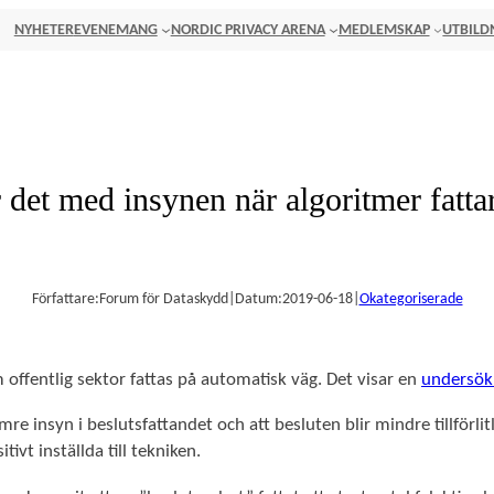
NYHETER
EVENEMANG
NORDIC PRIVACY ARENA
MEDLEMSKAP
UTBILD
 det med insynen när algoritmer fatta
Författare:
Forum för Dataskydd
|
Datum:
2019-06-18
|
Okategoriserade
 offentlig sektor fattas på automatisk väg. Det visar en
undersök
e insyn i beslutsfattandet och att besluten blir mindre tillförlitl
ivt inställda till tekniken.