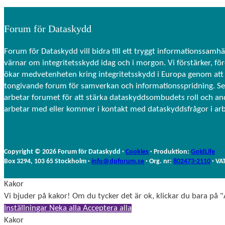
Forum för Dataskydd
Forum för Dataskydd vill bidra till ett tryggt informationssamhä
värnar om integritetsskydd idag och i morgon. Vi förstärker, fö
ökar medvetenheten kring integritetsskydd i Europa genom att 
tongivande forum för samverkan och informationsspridning. S
arbetar forumet för att stärka dataskyddsombudets roll och a
arbetar med eller kommer i kontakt med dataskyddsfrågor i ar
Copyright © 2026 Forum för Dataskydd ·
Cookies
· Produktion:
GoldLife
Box 3294, 103 65 Stockholm ·
info@dpforum.se
· Org. nr:
802473-2110
· VA
Kakor
Vi bjuder på kakor! Om du tycker det är ok, klickar du bara på "A
Inställningar
Neka alla
Acceptera alla
Kakor