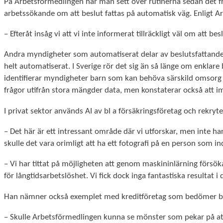
På Arbetsförmedlingen har man sett över rutinerna sedan det fra
arbetssökande om att beslut fattas på automatisk väg. Enligt A
– Efteråt insåg vi att vi inte informerat tillräckligt väl om att be
Andra myndigheter som automatiserat delar av beslutsfattandet
helt automatiserat. I Sverige rör det sig än så länge om enklar
identifierar myndigheter barn som kan behöva särskild omsorg 
frågor utifrån stora mängder data, men konstaterar också att im
I privat sektor används AI av bl a försäkringsföretag och rekryte
– Det här är ett intressant område där vi utforskar, men inte har
skulle det vara orimligt att ha ett fotografi på en person som in
– Vi har tittat på möjligheten att genom maskininlärning försöka
för långtidsarbetslöshet. Vi fick dock inga fantastiska resultat i
Han nämner också exemplet med kreditföretag som bedömer bet
– Skulle Arbetsförmedlingen kunna se mönster som pekar på att p