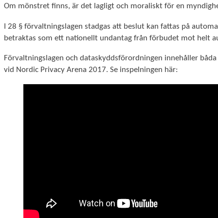
Om mönstret finns, är det lagligt och moraliskt för en myndighe
I 28 § förvaltningslagen stadgas att beslut kan fattas på autom
betraktas som ett nationellt undantag från förbudet mot helt au
Förvaltningslagen och dataskyddsförordningen innehåller båd
vid Nordic Privacy Arena 2017. Se inspelningen här: