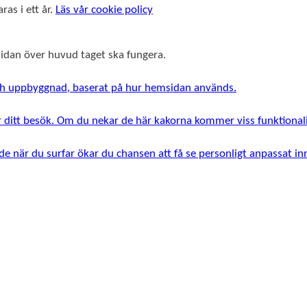
ras i ett år.
Läs vår cookie policy
msidan över huvud taget ska fungera.
 och uppbyggnad, baserat på hur hemsidan används.
r ditt besök. Om du nekar de här kakorna kommer viss funktionali
e när du surfar ökar du chansen att få se personligt anpassat i