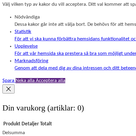
Välj vilken typ av kakor du vill acceptera. Ditt val kommer att spa
Nödvändiga
Dessa kakor går inte att välja bort. De behövs för att he
Statistik
För att vi ska kunna förbättra hemsidans funktionalitet
Upplevelse
För att vår hemsida ska prestera så bra som möjligt unde
Marknadsföring
Genom att dela med dig av dina intressen och ditt beteend
Spara
Neka alla
Acceptera alla
Din varukorg
(artiklar: 0)
Produkt
Detaljer
Totalt
Delsumma