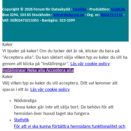
n
n
a
Copyright © 2026 Forum för Dataskydd ·
Cookies
· Produktion:
GoldLife
m
Box 3294, 103 65 Stockholm ·
info@dpforum.se
· Org. nr:
802473-2110
·
n
VAT: SE802473211001 · Bankgiro: 323-1099
Kakor
Vi bjuder på kakor! Om du tycker det är ok, klickar du bara på
"Acceptera alla". Du kan såklart välja vilken typ av kakor du vill ha
genom att klicka på "Inställningar".
Läs vår cookie policy
Inställningar
Neka alla
Acceptera alla
Kakor
Välj vilken typ av kakor du vill acceptera. Ditt val kommer att
sparas i ett år.
Läs vår cookie policy
Nödvändiga
Dessa kakor går inte att välja bort. De behövs för att
hemsidan över huvud taget ska fungera.
Statistik
För att vi ska kunna förbättra hemsidans funktionalitet och