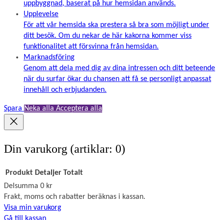
uppbyggnad, baserat på hur hemsidan används.
Upplevelse
För att vår hemsida ska prestera så bra som möjligt under
ditt besök. Om du nekar de här kakorna kommer viss
funktionalitet att försvinna från hemsidan.
Marknadsföring
Genom att dela med dig av dina intressen och ditt beteende
när du surfar ökar du chansen att få se personligt anpassat
innehåll och erbjudanden.
Spara
Neka alla
Acceptera alla
Din varukorg
(artiklar: 0)
Produkt
Detaljer
Totalt
Delsumma
0 kr
Produkter
Frakt, moms och rabatter beräknas i kassan.
Visa min varukorg
i
Gå till kassan