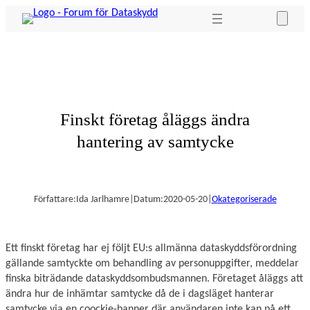
Hoppa
till
innehåll
Finskt företag åläggs ändra
hantering av samtycke
Författare:
Ida Jarlhamre
|
Datum:
2020-05-20
|
Okategoriserade
Ett finskt företag har ej följt EU:s allmänna dataskyddsförordning
gällande samtyckte om behandling av personuppgifter, meddelar
finska biträdande dataskyddsombudsmannen. Företaget åläggs att
ändra hur de inhämtar samtycke då de i dagsläget hanterar
samtycke via en coockie-banner där användaren inte kan på ett