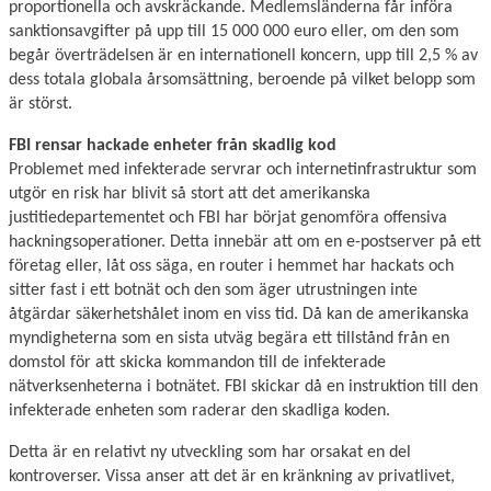
proportionella och avskräckande. Medlemsländerna får införa
sanktionsavgifter på upp till 15 000 000 euro eller, om den som
begår överträdelsen är en internationell koncern, upp till 2,5 % av
dess totala globala årsomsättning, beroende på vilket belopp som
är störst.
FBI rensar hackade enheter från skadlig kod
Problemet med infekterade servrar och internetinfrastruktur som
utgör en risk har blivit så stort att det amerikanska
justitiedepartementet och FBI har börjat genomföra offensiva
hackningsoperationer. Detta innebär att om en e-postserver på ett
företag eller, låt oss säga, en router i hemmet har hackats och
sitter fast i ett botnät och den som äger utrustningen inte
åtgärdar säkerhetshålet inom en viss tid. Då kan de amerikanska
myndigheterna som en sista utväg begära ett tillstånd från en
domstol för att skicka kommandon till de infekterade
nätverksenheterna i botnätet. FBI skickar då en instruktion till den
infekterade enheten som raderar den skadliga koden.
Detta är en relativt ny utveckling som har orsakat en del
kontroverser. Vissa anser att det är en kränkning av privatlivet,