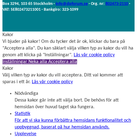
m
Box 3294, 103 65 Stockholm ·
info@dpforum.se
· Org. nr:
802473-2110
·
n
VAT: SE802473211001 · Bankgiro: 323-1099
Kakor
Vi bjuder på kakor! Om du tycker det är ok, klickar du bara på
"Acceptera alla". Du kan såklart välja vilken typ av kakor du vill ha
genom att klicka på "Inställningar".
Läs vår cookie policy
Inställningar
Neka alla
Acceptera alla
Kakor
Välj vilken typ av kakor du vill acceptera. Ditt val kommer att
sparas i ett år.
Läs vår cookie policy
Nödvändiga
Dessa kakor går inte att välja bort. De behövs för att
hemsidan över huvud taget ska fungera.
Statistik
För att vi ska kunna förbättra hemsidans funktionalitet och
uppbyggnad, baserat på hur hemsidan används.
Upplevelse