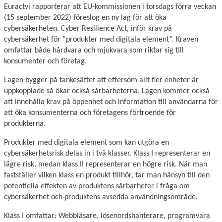
Euractvi rapporterar att EU-kommissionen i torsdags förra veckan
(15 september 2022) föreslog en ny lag för att öka
cybersäkerheten. Cyber Resilience Act, inför krav på
cybersäkerhet för ”produkter med digitala element”. Kraven
omfattar både hårdvara och mjukvara som riktar sig till
konsumenter och företag.
Lagen bygger på tankesättet att eftersom allt fler enheter är
uppkopplade så ökar också sårbarheterna. Lagen kommer också
att innehålla krav på öppenhet och information till användarna för
att öka konsumenterna och företagens förtroende för
produkterna.
Produkter med digitala element som kan utgöra en
cybersäkerhetsrisk delas in i två klasser. Klass I representerar en
lägre risk, medan klass II representerar en högre risk. När man
fastställer vilken klass en produkt tillhör, tar man hänsyn till den
potentiella effekten av produktens sårbarheter i fråga om
cybersäkerhet och produktens avsedda användningsområde.
Klass I omfattar: Webbläsare, lösenordshanterare, programvara