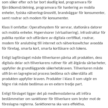
som söker efter och tar bort skadlig kod, programvara för
fjärråtkomst/delning, programvara för hantering av mobila
enheter, fysiska nätverksgränssnitt, brandväggar för konsumenter,
samt routrar och modem för konsumenter.
Klass II omfattar: Operativsystem för servrar, stationära datorer
och mobila enheter. Hypervisorer (virtualisering), infrastruktur för
publika nycklar och utfärdare av digitala certifikat, routrar,
modem för anslutning till internet och nätverksswitchar avsedda
för företag, smarta kort, smarta kortläsare och tokens.
Enligt lagförslaget måste tillverkaren påvisa att produkten, dess
digitala delar och tillverkarens rutiner för att åtgärda sårbarheter,
uppfyller de grundläggande säkerhetskraven. Tillverkaren måste
utifrån en lagreglerad process bedöma och säkerställa att
produkten uppfyller kraven. Produkter i klass II som utgör en
högre risk måste bedömas av en extern tredje part.
Enligt förslaget ligger det på medlemsstaterna att införa
bestämmelser om sanktioner för tillverkare som bryter mot de
föreslagna reglerna. Sanktionerna ska vara effektiva,