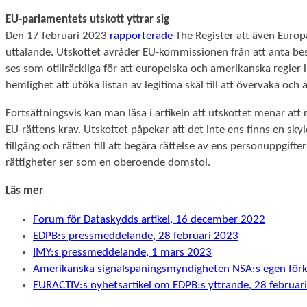
EU-parlamentets utskott yttrar sig
Den 17 februari 2023
rapporterade
The Register att även Europa
Statistik
uttalande. Utskottet avråder EU-kommissionen från att anta be
För att vi ska
ses som otillräckliga för att europeiska och amerikanska regler 
kunna
hemlighet att utöka listan av legitima skäl till att övervaka oc
förbättra
hemsidans
Fortsättningsvis kan man läsa i artikeln att utskottet menar at
funktionalitet
EU-rättens krav. Utskottet påpekar att det inte ens finns en sk
och
tillgång och rätten till att begära rättelse av ens personuppgif
uppbyggnad,
baserat på
rättigheter ser som en oberoende domstol.
hur
hemsidan
Läs mer
används.
Forum för Dataskydds artikel, 16 december 2022
EDPB:s pressmeddelande, 28 februari 2023
Upplevelse
IMY:s pressmeddelande, 1 mars 2023
För att vår
Amerikanska signalspaningsmyndigheten NSA:s egen förkl
hemsida ska
EURACTIV:s nyhetsartikel om EDPB:s yttrande, 28 februar
prestera så