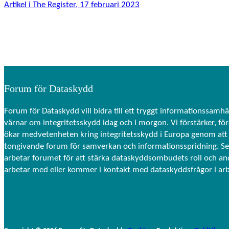
bra som
Artikel i The Register, 17 februari 2023
möjligt
under ditt
besök. Om
du nekar de
här kakorna
kommer viss
funktionalitet
Forum för Dataskydd
att försvinna
från
hemsidan.
Forum för Dataskydd vill bidra till ett tryggt informationssamhä
värnar om integritetsskydd idag och i morgon. Vi förstärker, fö
ökar medvetenheten kring integritetsskydd i Europa genom att 
Marknadsföring
tongivande forum för samverkan och informationsspridning. S
Genom att dela
arbetar forumet för att stärka dataskyddsombudets roll och a
med dig av dina
arbetar med eller kommer i kontakt med dataskyddsfrågor i ar
intressen och
ditt beteende
när du surfar
ökar du chansen
att få se