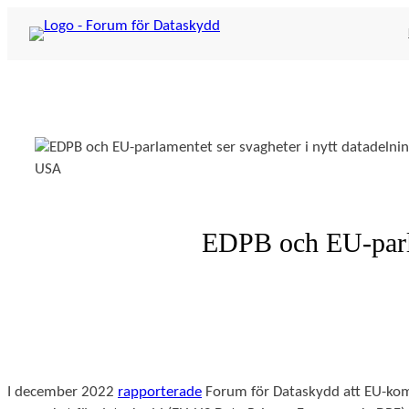
Hoppa
till
innehåll
EDPB och EU-parla
I december 2022
rapporterade
Forum för Dataskydd att EU-komm