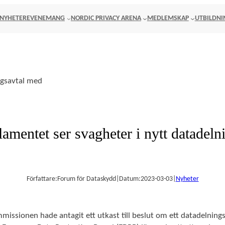
NYHETER
EVENEMANG
NORDIC PRIVACY ARENA
MEDLEMSKAP
UTBILDNI
mentet ser svagheter i nytt datadel
Författare:
Forum för Dataskydd
|
Datum:
2023-03-03
|
Nyheter
issionen hade antagit ett utkast till beslut om ett datadelnin