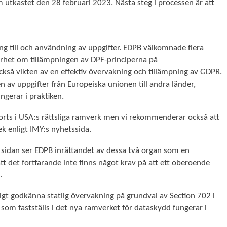
utkastet den 28 februari 2023. Nästa steg i processen är att
g till och användning av uppgifter. EDPB välkomnade flera
klarhet om tillämpningen av DPF-principerna på
ckså vikten av en effektiv övervakning och tillämpning av GDPR.
n av uppgifter från Europeiska unionen till andra länder,
gerar i praktiken.
gjorts i USA:s rättsliga ramverk men vi rekommenderar också att
k enligt IMY:s nyhetssida.
a sidan ser EDPB inrättandet av dessa två organ som en
det fortfarande inte finns något krav på att ett oberoende
.
digt godkänna statlig övervakning på grundval av Section 702 i
m fastställs i det nya ramverket för dataskydd fungerar i