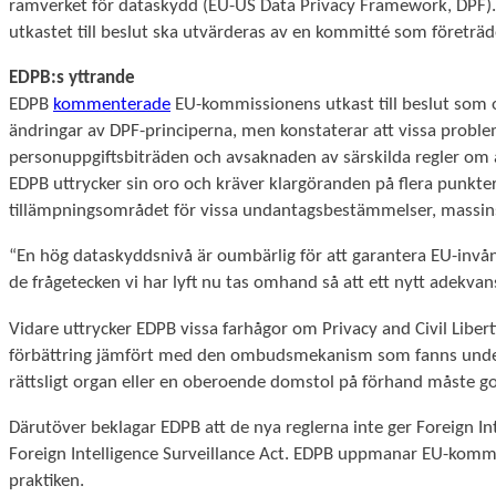
ramverket för dataskydd (EU-US Data Privacy Framework, DPF). 
utkastet till beslut ska utvärderas av en kommitté som företr
EDPB:s yttrande
EDPB
kommenterade
EU-kommissionens utkast till beslut som o
ändringar av DPF-principerna, men konstaterar att vissa problem 
personuppgiftsbiträden och avsaknaden av särskilda regler om a
EDPB uttrycker sin oro och kräver klargöranden på flera punkter
tillämpningsområdet för vissa undantagsbestämmelser, massin
“En hög dataskyddsnivå är oumbärlig för att garantera EU-invåna
Nödvändiga
de frågetecken vi har lyft nu tas omhand så att ett nytt adekva
Dessa kakor
Vidare uttrycker EDPB vissa farhågor om Privacy and Civil Libe
går inte att
välja bort.
förbättring jämfört med den ombudsmekanism som fanns under Sa
De behövs
rättsligt organ eller en oberoende domstol på förhand måste 
för att
hemsidan
Därutöver beklagar EDPB att de nya reglerna inte ger Foreign In
över huvud
Foreign Intelligence Surveillance Act. EDPB uppmanar EU-kommi
taget ska
praktiken.
fungera.