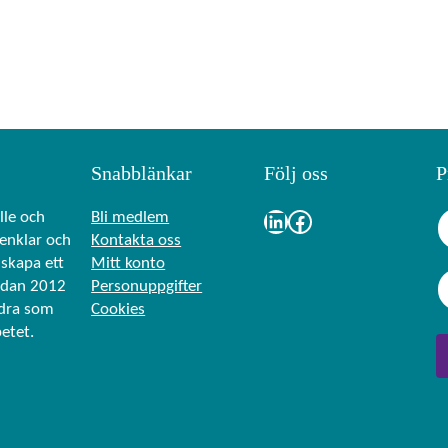
Snabblänkar
Följ oss
P
N
LinkedIn
Facebook
lle och
Bli medlem
a
renklar och
Kontakta oss
skapa ett
Mitt konto
F
E
n
edan 2012
Personuppgifter
ö
-
(
r
ndra som
Cookies
p
O
n
betet.
o
b
a
s
m
l
t
n
i
g
a