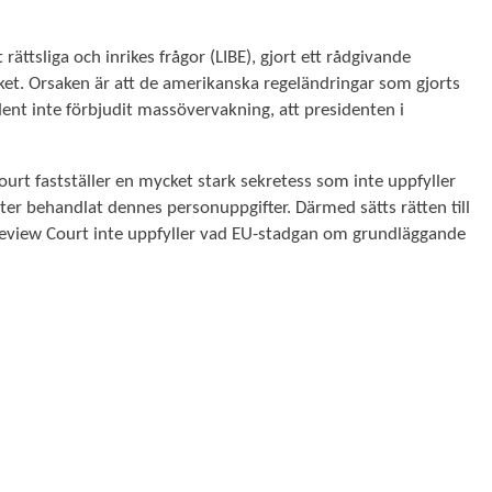
ättsliga och inrikes frågor (LIBE), gjort ett rådgivande
et. Orsaken är att de amerikanska regeländringar som gjorts
dent inte förbjudit massövervakning, att presidenten i
ourt fastställer en mycket stark sekretess som inte uppfyller
ter behandlat dennes personuppgifter. Därmed sätts rätten till
on Review Court inte uppfyller vad EU-stadgan om grundläggande