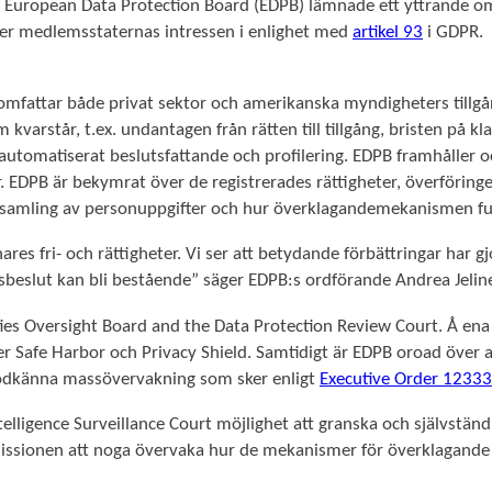
European Data Protection Board (EDPB) lämnade ett yttrande om 
äder medlemsstaternas intressen i enlighet med
artikel 93
i GDPR.
mfattar både privat sektor och amerikanska myndigheters tillgån
kvarstår, t.ex. undantagen från rätten till tillgång, bristen på 
utomatiserat beslutsfattande och profilering. EDPB framhåller o
. EDPB är bekymrat över de registrerades rättigheter, överföringe
samling av personuppgifter och hur överklagandemekanismen fun
res fri- och rättigheter. Vi ser att betydande förbättringar har 
nsbeslut kan bli bestående” säger EDPB:s ordförande Andrea Jeline
rties Oversight Board and the Data Protection Review Court. Å en
fe Harbor och Privacy Shield. Samtidigt är EDPB oroad över att 
godkänna massövervakning som sker enligt
Executive Order 12333
telligence Surveillance Court möjlighet att granska och självstän
ssionen att noga övervaka hur de mekanismer för överklagande so