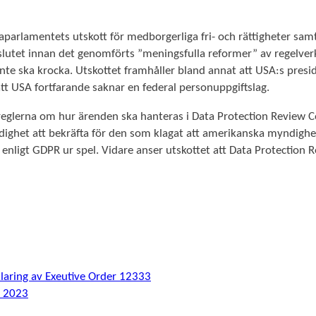
parlamentets utskott för medborgerliga fri- och rättigheter samt r
slutet innan det genomförts ”meningsfulla reformer” av regelverk
inte ska krocka. Utskottet framhåller bland annat att USA:s presi
h att USA fortfarande saknar en federal personuppgiftslag.
t reglerna om hur ärenden ska hanteras i Data Protection Review C
yldighet att bekräfta för den som klagat att amerikanska myndighe
ter enligt GDPR ur spel. Vidare anser utskottet att Data Protecti
aring av Exeutive Order 12333
i 2023