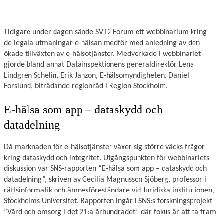
Tidigare under dagen sände SVT2 Forum ett webbinarium kring
de legala utmaningar e-hälsan medför med anledning av den
ökade tillväxten av e-hälsotjänster. Medverkade i webbinariet
gjorde bland annat Datainspektionens generaldirektör Lena
Lindgren Schelin, Erik Janzon, E-hälsomyndigheten, Daniel
Forslund, biträdande regionråd i Region Stockholm.
E-hälsa som app – dataskydd och
datadelning
Då marknaden för e-hälsotjänster växer sig större väcks frågor
kring dataskydd och integritet. Utgångspunkten för webbinariets
diskussion var SNS-rapporten “E-hälsa som app – dataskydd och
datadelning”, skriven av Cecilia Magnusson Sjöberg, professor i
rättsinformatik och ämnesföreståndare vid Juridiska institutionen,
Stockholms Universitet. Rapporten ingår i SNS:s forskningsprojekt
”Vård och omsorg i det 21:a århundradet” där fokus är att ta fram