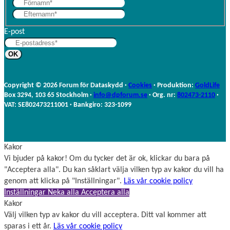
F
E
ö
f
r
E-post
t
n
e
a
r
m
n
n
a
Copyright © 2026 Forum för Dataskydd ·
Cookies
· Produktion:
GoldLife
m
Box 3294, 103 65 Stockholm ·
info@dpforum.se
· Org. nr:
802473-2110
·
n
VAT: SE802473211001 · Bankgiro: 323-1099
Kakor
Vi bjuder på kakor! Om du tycker det är ok, klickar du bara på
"Acceptera alla". Du kan såklart välja vilken typ av kakor du vill ha
genom att klicka på "Inställningar".
Läs vår cookie policy
Inställningar
Neka alla
Acceptera alla
Kakor
Välj vilken typ av kakor du vill acceptera. Ditt val kommer att
sparas i ett år.
Läs vår cookie policy