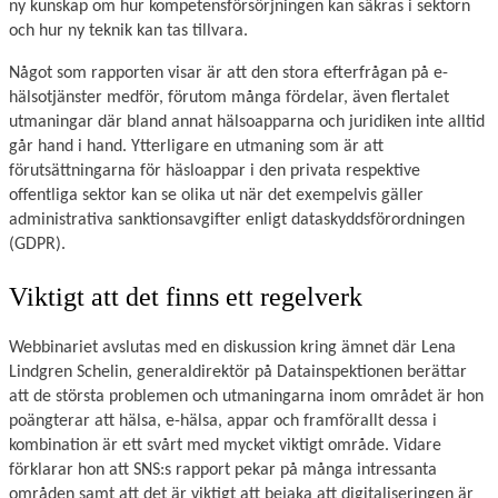
ny kunskap om hur kompetensförsörjningen kan säkras i sektorn
och hur ny teknik kan tas tillvara.
Något som rapporten visar är att den stora efterfrågan på e-
hälsotjänster medför, förutom många fördelar, även flertalet
utmaningar där bland annat hälsoapparna och juridiken inte alltid
går hand i hand. Ytterligare en utmaning som är att
förutsättningarna för häsloappar i den privata respektive
offentliga sektor kan se olika ut när det exempelvis gäller
administrativa sanktionsavgifter enligt dataskyddsförordningen
(GDPR).
Viktigt att det finns ett regelverk
Webbinariet avslutas med en diskussion kring ämnet där Lena
Lindgren Schelin, generaldirektör på Datainspektionen berättar
att de största problemen och utmaningarna inom området är hon
poängterar att hälsa, e-hälsa, appar och framförallt dessa i
kombination är ett svårt med mycket viktigt område. Vidare
förklarar hon att SNS:s rapport pekar på många intressanta
områden samt att det är viktigt att bejaka att digitaliseringen är