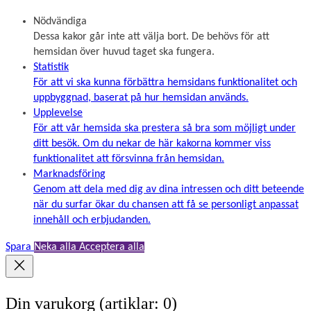
Nödvändiga
Dessa kakor går inte att välja bort. De behövs för att
hemsidan över huvud taget ska fungera.
Statistik
För att vi ska kunna förbättra hemsidans funktionalitet och
uppbyggnad, baserat på hur hemsidan används.
Upplevelse
För att vår hemsida ska prestera så bra som möjligt under
ditt besök. Om du nekar de här kakorna kommer viss
funktionalitet att försvinna från hemsidan.
Marknadsföring
Genom att dela med dig av dina intressen och ditt beteende
när du surfar ökar du chansen att få se personligt anpassat
innehåll och erbjudanden.
Spara
Neka alla
Acceptera alla
Din varukorg
(artiklar: 0)