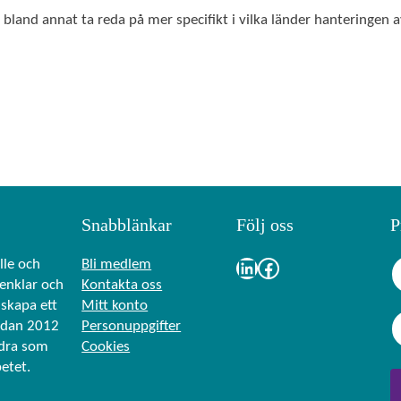
tt bland annat ta reda på mer specifikt i vilka länder hanteringen a
Snabblänkar
Följ oss
P
N
LinkedIn
Facebook
lle och
Bli medlem
a
renklar och
Kontakta oss
skapa ett
Mitt konto
F
E
n
edan 2012
Personuppgifter
ö
-
(
r
ndra som
Cookies
p
O
n
betet.
o
b
a
s