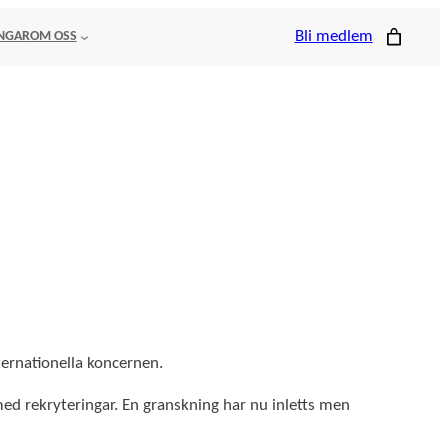
Bli medlem
NGAR
OM OSS
ternationella koncernen.
d rekryteringar. En granskning har nu inletts men