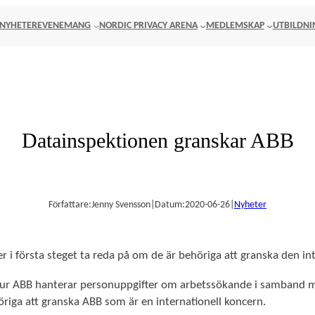
NYHETER
EVENEMANG
NORDIC PRIVACY ARENA
MEDLEMSKAP
UTBILDNI
Datainspektionen granskar ABB
Författare:
Jenny Svensson
|
Datum:
2020-06-26
|
Nyheter
 i första steget ta reda på om de är behöriga att granska den in
ur ABB hanterar personuppgifter om arbetssökande i samband me
öriga att granska ABB som är en internationell koncern.