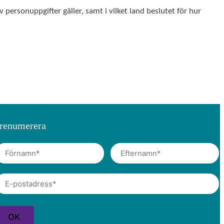
v personuppgifter gäller, samt i vilket land beslutet för hur
renumerera
m
E
f
t
e
r