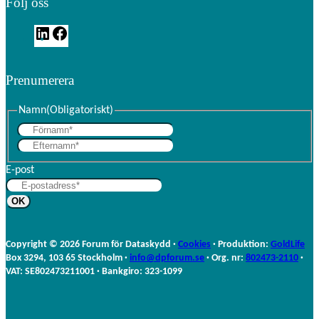
Följ oss
L
F
i
a
n
c
Prenumerera
k
e
e
b
d
o
Namn
(Obligatoriskt)
I
o
F
n
k
E
ö
f
r
E-post
t
n
e
a
r
m
n
n
a
Copyright © 2026 Forum för Dataskydd ·
Cookies
· Produktion:
GoldLife
m
Box 3294, 103 65 Stockholm ·
info@dpforum.se
· Org. nr:
802473-2110
·
n
VAT: SE802473211001 · Bankgiro: 323-1099