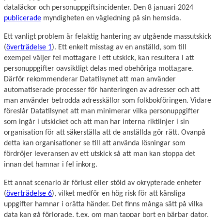
dataläckor och personuppgiftsincidenter. Den 8 januari 2024
publicerade
myndigheten en vägledning på sin hemsida.
Ett vanligt problem är felaktig hantering av utgående massutskick
(
överträdelse 1
). Ett enkelt misstag av en anställd, som till
exempel väljer fel mottagare i ett utskick, kan resultera i att
personuppgifter oavsiktligt delas med obehöriga mottagare.
Därför rekommenderar Datatilsynet att man använder
automatiserade processer för hanteringen av adresser och att
man använder betrodda adresskällor som folkbokföringen. Vidare
föreslår Datatilsynet att man minimerar vilka personuppgifter
som ingår i utskicket och att man har interna riktlinjer i sin
organisation för att säkerställa att de anställda gör rätt. Ovanpå
detta kan organisationer se till att använda lösningar som
fördröjer leveransen av ett utskick så att man kan stoppa det
innan det hamnar i fel inkorg.
Ett annat scenario är förlust eller stöld av okrypterade enheter
(
överträdelse 6
), vilket medför en hög risk för att känsliga
uppgifter hamnar i orätta händer. Det finns många sätt på vilka
data kan gå förlorade, t.ex. om man tappar bort en bärbar dator,