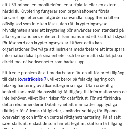
ett USB-minne, en mobiltelefon, en surfplatta eller en extern
hårddisk. Kryptering fungerar som organisationens första
försvarslinje, eftersom åtgärden omvandlar uppgifterna till en
oläslig kod som inte kan läsas utan rätt krypteringsnyckel.
Myndigheten anser att kryptering bör användas som standard på
alla organisationens enheter, tillsammans med ett kraftfullt skydd
för lösenord och krypteringsnycklar. Utöver detta kan
organisationer överväga att instruera medarbetare att inte spara
information lokalt på sina enheter och be dem att i stället jobba
direkt mot nätverksenheter som backas upp.
Ett tredje problem är att medarbetare får en alltför bred tillgång
till data (
överträdelse 7
), vilket beror på felaktig lagring och
felaktig hantering av åtkomstbegränsningar. Utan ordentlig
kontroll kan anställda oavsiktligt få tillgång till information som de
inte behöver, vilket ökar risken för dataförlust. För att förhindra
detta rekommenderar Datatilsynet att man sätter upp tydliga
riktlinjer för åtkomsträttigheter, använder verktyg för löpande
övervakning och inför en central rättighetshantering. På så sätt
säkerställs att endast de som har ett legitimt skäl kan få tillgång