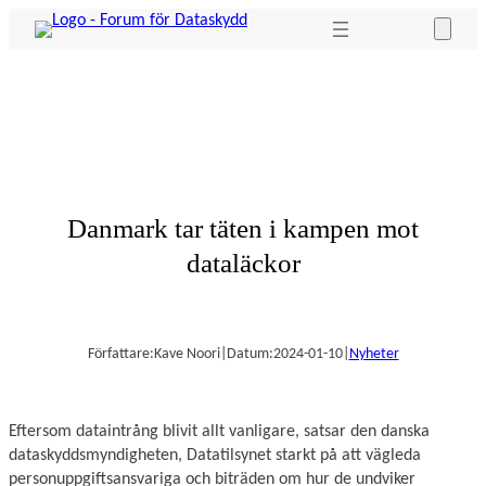
Hoppa
till
innehåll
Danmark tar täten i kampen mot
dataläckor
Författare:
Kave Noori
|
Datum:
2024-01-10
|
Nyheter
Eftersom dataintrång blivit allt vanligare, satsar den danska
dataskyddsmyndigheten, Datatilsynet starkt på att vägleda
personuppgiftsansvariga och biträden om hur de undviker