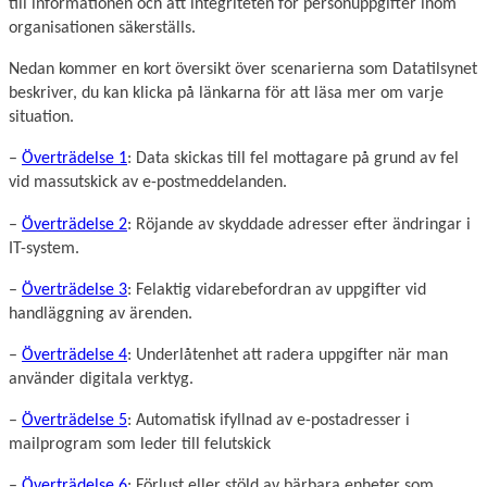
till informationen och att integriteten för personuppgifter inom
organisationen säkerställs.
Nedan kommer en kort översikt över scenarierna som Datatilsynet
beskriver, du kan klicka på länkarna för att läsa mer om varje
situation.
–
Överträdelse 1
: Data skickas till fel mottagare på grund av fel
vid massutskick av e-postmeddelanden.
–
Överträdelse 2
: Röjande av skyddade adresser efter ändringar i
IT-system.
–
Överträdelse 3
: Felaktig vidarebefordran av uppgifter vid
handläggning av ärenden.
–
Överträdelse 4
: Underlåtenhet att radera uppgifter när man
använder digitala verktyg.
–
Överträdelse 5
: Automatisk ifyllnad av e-postadresser i
mailprogram som leder till felutskick
–
Överträdelse 6
: Förlust eller stöld av bärbara enheter som