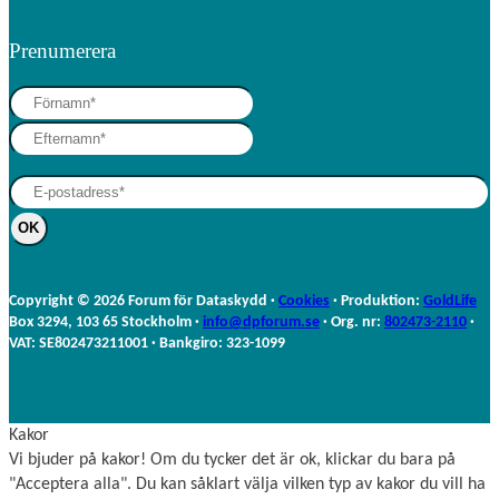
Prenumerera
N
F
a
ö
E
m
r
f
n
n
t
E
(
a
e
-
O
m
r
p
b
n
n
o
l
a
s
i
Copyright © 2026 Forum för Dataskydd ·
Cookies
· Produktion:
GoldLife
m
t
g
Box 3294, 103 65 Stockholm ·
info@dpforum.se
· Org. nr:
802473-2110
·
n
a
VAT: SE802473211001 · Bankgiro: 323-1099
t
o
r
Kakor
i
Vi bjuder på kakor! Om du tycker det är ok, klickar du bara på
s
"Acceptera alla". Du kan såklart välja vilken typ av kakor du vill ha
k