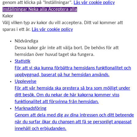
genom att klicka på "Inställningar".
Läs vår cookie policy
t
Inställningar
Neka alla
Acceptera alla
)
Kakor
Välj vilken typ av kakor du vill acceptera. Ditt val kommer att
sparas i ett år.
Läs vår cookie policy
Nödvändiga
Dessa kakor går inte att välja bort. De behövs för att
hemsidan över huvud taget ska fungera.
Statistik
För att vi ska kunna förbättra hemsidans funktionalitet och
uppbyggnad, baserat på hur hemsidan används.
Upplevelse
För att vår hemsida ska prestera så bra som möjligt under
ditt besök. Om du nekar de här kakorna kommer viss
funktionalitet att försvinna från hemsidan.
Marknadsföring
Genom att dela med dig av dina intressen och ditt beteende
när du surfar ökar du chansen att få se personligt anpassat
innehåll och erbjudanden.