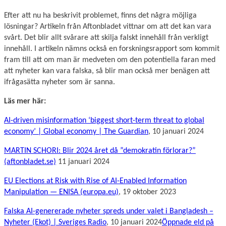
Efter att nu ha beskrivit problemet, finns det några möjliga
lösningar? Artikeln från Aftonbladet vittnar om att det kan vara
svårt. Det blir allt svårare att skilja falskt innehåll från verkligt
innehåll. I artikeln nämns också en forskningsrapport som kommit
fram till att om man är medveten om den potentiella faran med
att nyheter kan vara falska, så blir man också mer benägen att
ifrågasätta nyheter som är sanna.
Läs mer här:
AI-driven misinformation ‘biggest short-term threat to global
economy’ | Global economy | The Guardian
, 10 januari 2024
MARTIN SCHORI: Blir 2024 året då ”demokratin förlorar?”
(aftonbladet.se)
11 januari 2024
EU Elections at Risk with Rise of AI-Enabled Information
Manipulation — ENISA (europa.eu)
, 19 oktober 2023
Falska AI-genererade nyheter spreds under valet i Bangladesh –
Nyheter (Ekot) | Sveriges Radio
, 10 januari 2024
Öppnade eld på