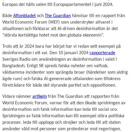
Europas del hålls valen till Europaparlamentet i juni 2024.
Både
Aftonbladet
och
The Guardian
hänvisar till en rapport från
World Economic Forum (WEF) som understryker allvaret i
situationen och förklarar att AI-driven desinformation är det
”största kortsiktiga hotet mot den globala ekonomin”.
Trots att år 2024 bara har börjat har vi redan sett exempel på
desinformation i ett val. Den 10 januari 2024
rapporterade
Sveriges Radio om användningen av desinformation i valet i
Bangladesh. Enligt SR spreds falska nyheter om valfusk,
våldsamma incidenter som sprängda broar (händelser som aldrig
ägde rum) och falska AI-genererade uttalanden som tillskrevs
företrädare för både det styrande partiet och oppositionen.
Vidare nämner
artikeln
från The Guardian att rapporten från
World Economic Forum, varnar för att den ökade spridningen av
desinformation och falsk information kan leda till social oro.
Spridningen av falsk information kan till exempel störa politiska
processer, leda till upplopp och strejker och leda till att staten
använder våld mot personer som protesterar mot regeringen.