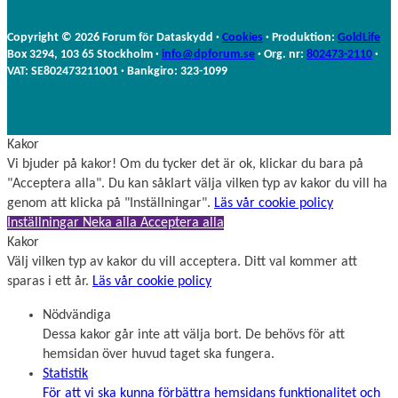
n
n
a
Copyright © 2026 Forum för Dataskydd ·
Cookies
· Produktion:
GoldLife
m
Box 3294, 103 65 Stockholm ·
info@dpforum.se
· Org. nr:
802473-2110
·
n
VAT: SE802473211001 · Bankgiro: 323-1099
Kakor
Vi bjuder på kakor! Om du tycker det är ok, klickar du bara på
"Acceptera alla". Du kan såklart välja vilken typ av kakor du vill ha
genom att klicka på "Inställningar".
Läs vår cookie policy
Inställningar
Neka alla
Acceptera alla
Kakor
Välj vilken typ av kakor du vill acceptera. Ditt val kommer att
sparas i ett år.
Läs vår cookie policy
Nödvändiga
Dessa kakor går inte att välja bort. De behövs för att
hemsidan över huvud taget ska fungera.
Statistik
För att vi ska kunna förbättra hemsidans funktionalitet och