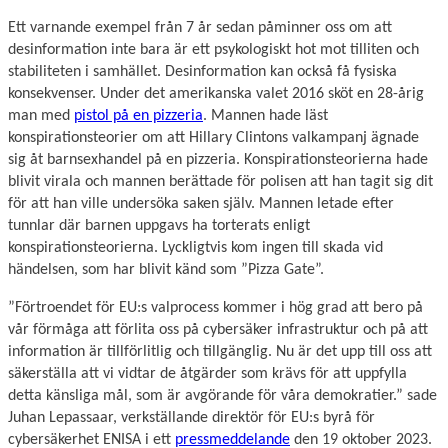
Ett varnande exempel från 7 år sedan påminner oss om att
desinformation inte bara är ett psykologiskt hot mot tilliten och
stabiliteten i samhället. Desinformation kan också få fysiska
konsekvenser. Under det amerikanska valet 2016 sköt en 28-årig
man med
pistol på en pizzeria
. Mannen hade läst
konspirationsteorier om att Hillary Clintons valkampanj ägnade
sig åt barnsexhandel på en pizzeria. Konspirationsteorierna hade
blivit virala och mannen berättade för polisen att han tagit sig dit
för att han ville undersöka saken själv. Mannen letade efter
tunnlar där barnen uppgavs ha torterats enligt
konspirationsteorierna. Lyckligtvis kom ingen till skada vid
händelsen, som har blivit känd som ”Pizza Gate”.
”Förtroendet för EU:s valprocess kommer i hög grad att bero på
vår förmåga att förlita oss på cybersäker infrastruktur och på att
information är tillförlitlig och tillgänglig. Nu är det upp till oss att
säkerställa att vi vidtar de åtgärder som krävs för att uppfylla
detta känsliga mål, som är avgörande för våra demokratier.” sade
Juhan Lepassaar, verkställande direktör för EU:s byrå för
cybersäkerhet ENISA i ett
pressmeddelande
den 19 oktober 2023.