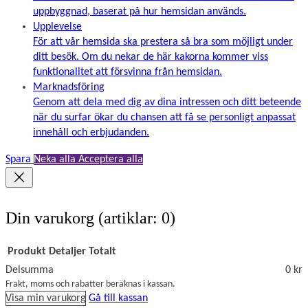
uppbyggnad, baserat på hur hemsidan används.
Upplevelse
För att vår hemsida ska prestera så bra som möjligt under
ditt besök. Om du nekar de här kakorna kommer viss
funktionalitet att försvinna från hemsidan.
Marknadsföring
Genom att dela med dig av dina intressen och ditt beteende
när du surfar ökar du chansen att få se personligt anpassat
innehåll och erbjudanden.
Spara
Neka alla
Acceptera alla
Din varukorg
(artiklar: 0)
Produkt
Detaljer
Totalt
Delsumma
0 kr
Produkter
Frakt, moms och rabatter beräknas i kassan.
Visa min varukorg
Gå till kassan
i